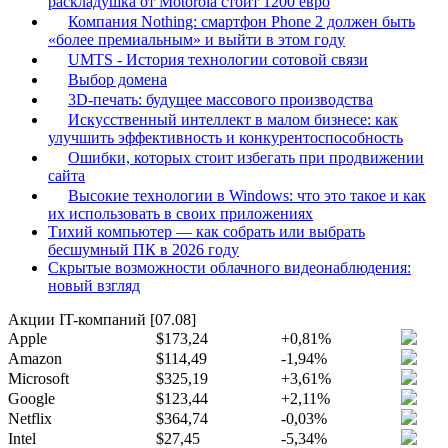
раскладушка от Motorola стоит 1200 евро
Компания Nothing: смартфон Phone 2 должен быть
«более премиальным» и выйти в этом году
UMTS - История технологии сотовой связи
Выбор домена
3D-печать: будущее массового производства
Искусственный интеллект в малом бизнесе: как
улучшить эффективность и конкурентоспособность
Ошибки, которых стоит избегать при продвижении
сайта
Высокие технологии в Windows: что это такое и как
их использовать в своих приложениях
Тихий компьютер — как собрать или выбрать
бесшумный ПК в 2026 году
Скрытые возможности облачного видеонаблюдения:
новый взгляд
Акции IT-компаний [07.08]
Apple
$173,24
+0,81%
Amazon
$114,49
-1,94%
Microsoft
$325,19
+3,61%
Google
$123,44
+2,11%
Netflix
$364,74
-0,03%
Intel
$27,45
-5,34%