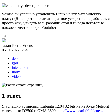
можно ли успешно установить Linux на эту материнскую
плату? (Я не против, если аппаратное ускорение не работает, я
просто хочу увидеть весь рабочий стол и иногда некоторые
плохое качество видео Youtube)
14
задан
Pierre.Vriens
05.11.2022 6:54
debian
gpu
intel-atom
linux
video
1
ответ
Я успешно установил Lubuntu 12.04 32 bits на нетбуке Meteorit
с помощью D2500 и GMA 3600.
http://www.pearl.fr/tablettes-