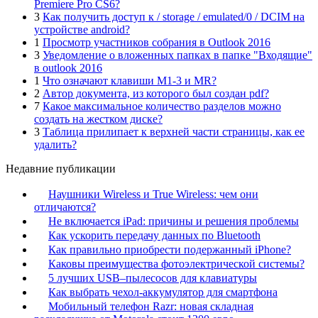
Premiere Pro CS6?
3
Как получить доступ к / storage / emulated/0 / DCIM на
устройстве android?
1
Просмотр участников собрания в Outlook 2016
3
Уведомление о вложенных папках в папке "Входящие"
в outlook 2016
1
Что означают клавиши M1-3 и MR?
2
Автор документа, из которого был создан pdf?
7
Какое максимальное количество разделов можно
создать на жестком диске?
3
Таблица прилипает к верхней части страницы, как ее
удалить?
Недавние публикации
Наушники Wireless и True Wireless: чем они
отличаются?
Не включается iPad: причины и решения проблемы
Как ускорить передачу данных по Bluetooth
Как правильно приобрести подержанный iPhone?
Каковы преимущества фотоэлектрической системы?
5 лучших USB–пылесосов для клавиатуры
Как выбрать чехол-аккумулятор для смартфона
Мобильный телефон Razr: новая складная