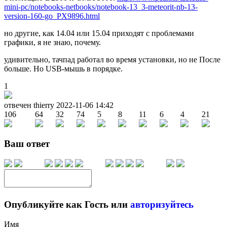
mini-pc/notebooks-netbooks/notebook-13_3-meteorit-nb-13-
version-160-go_PX9896.html
но другие, как 14.04 или 15.04 приходят с проблемами
графики, я не знаю, почему.
удивительно, тачпад работал во время установки, но не После
больше. Но USB-мышь в порядке.
1
отвечен thierry
2022-11-06 14:42
106
64
32
74
5
8
11
6
4
21
Ваш ответ
Опубликуйте как Гость или
авторизуйтесь
Имя