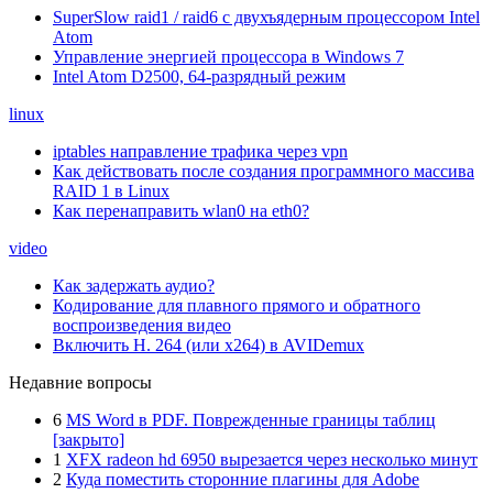
SuperSlow raid1 / raid6 с двухъядерным процессором Intel
Atom
Управление энергией процессора в Windows 7
Intel Atom D2500, 64-разрядный режим
linux
iptables направление трафика через vpn
Как действовать после создания программного массива
RAID 1 в Linux
Как перенаправить wlan0 на eth0?
video
Как задержать аудио?
Кодирование для плавного прямого и обратного
воспроизведения видео
Включить H. 264 (или x264) в AVIDemux
Недавние вопросы
6
MS Word в PDF. Поврежденные границы таблиц
[закрыто]
1
XFX radeon hd 6950 вырезается через несколько минут
2
Куда поместить сторонние плагины для Adobe