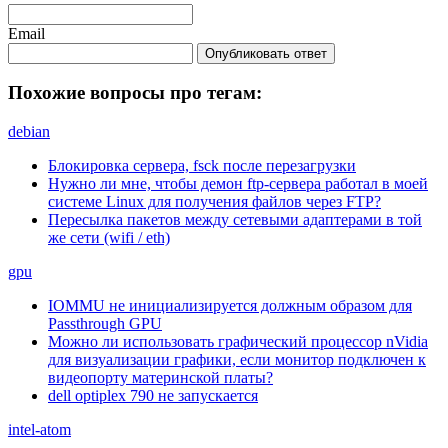
Email
Опубликовать ответ
Похожие вопросы про тегам:
debian
Блокировка сервера, fsck после перезагрузки
Нужно ли мне, чтобы демон ftp-сервера работал в моей
системе Linux для получения файлов через FTP?
Пересылка пакетов между сетевыми адаптерами в той
же сети (wifi / eth)
gpu
IOMMU не инициализируется должным образом для
Passthrough GPU
Можно ли использовать графический процессор nVidia
для визуализации графики, если монитор подключен к
видеопорту материнской платы?
dell optiplex 790 не запускается
intel-atom