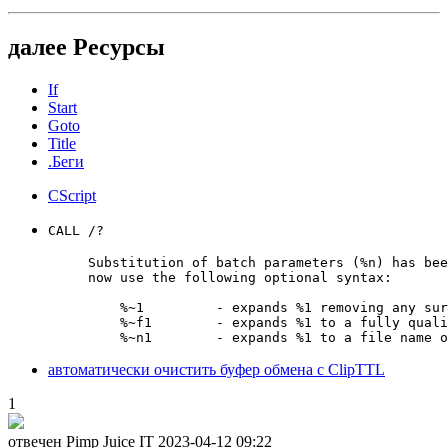
далее Ресурсы
If
Start
Goto
Title
.Беги
CScript
CALL /?
Substitution of batch parameters (%n) has bee
now use the following optional syntax:

    %~1         - expands %1 removing any sur
    %~f1        - expands %1 to a fully quali
автоматически очистить буфер обмена с ClipTTL
1
отвечен Pimp Juice IT
2023-04-12 09:22