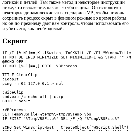
логикой и петлей. Там также метод и некоторые инструкции
ниже, что изложение, как легко убить цикл. Он использует
некоторые динамические язык сценариев VB, чтобы помочь
сохранить процесс скрыт в фоновом режиме во время работы,
но он по-прежнему дает вам контроль, чтобы использовать его
и убить его, как необходимый.
Скрипт
IF /I [%~N1]==[KillSwitch] TASKKILL /F /FI "WindowTitle
IF NOT DEFINED MINIMIZED SET MINIMIZED=1 && START "" /M
@ECHO OFF

IF NOT [%~1]==[] GOTO :VBProcess

TITLE ClearClip

:LoopIt

ping -n 02 127.0.0.1 > nul

:WipeClip

cmd.exe /c echo off | clip

GOTO :LoopIt

:VBProcess

SET TempVBSFile=%temp%\~tmpVBSTemp.vbs

IF EXIST "%TempVBSFile%" DEL /F /Q "%TempVBSFile%"

ECHO Set WinScriptHost = CreateObject("WScript.Shell") 