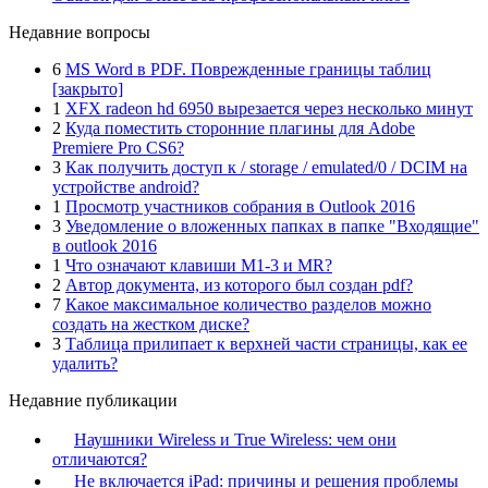
Недавние вопросы
6
MS Word в PDF. Поврежденные границы таблиц
[закрыто]
1
XFX radeon hd 6950 вырезается через несколько минут
2
Куда поместить сторонние плагины для Adobe
Premiere Pro CS6?
3
Как получить доступ к / storage / emulated/0 / DCIM на
устройстве android?
1
Просмотр участников собрания в Outlook 2016
3
Уведомление о вложенных папках в папке "Входящие"
в outlook 2016
1
Что означают клавиши M1-3 и MR?
2
Автор документа, из которого был создан pdf?
7
Какое максимальное количество разделов можно
создать на жестком диске?
3
Таблица прилипает к верхней части страницы, как ее
удалить?
Недавние публикации
Наушники Wireless и True Wireless: чем они
отличаются?
Не включается iPad: причины и решения проблемы