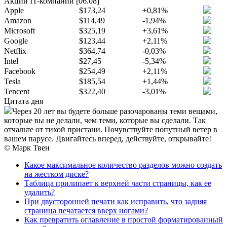
Акции IT-компаний [06.08]
Apple
$173,24
+0,81%
Amazon
$114,49
-1,94%
Microsoft
$325,19
+3,61%
Google
$123,44
+2,11%
Netflix
$364,74
-0,03%
Intel
$27,45
-5,34%
Facebook
$254,49
+2,11%
Tesla
$185,54
+1,44%
Tencent
$322,40
-3,01%
Цитата дня
Через 20 лет вы будете больше разочарованы теми вещами,
которые вы не делали, чем теми, которые вы сделали. Так
отчальте от тихой пристани. Почувствуйте попутный ветер в
вашем парусе. Двигайтесь вперед, действуйте, открывайте!
© Марк Твен
Какое максимальное количество разделов можно создать
на жестком диске?
Таблица прилипает к верхней части страницы, как ее
удалить?
При двусторонней печати как исправить, что задняя
страница печатается вверх ногами?
Как превратить оглавление в простой форматированный