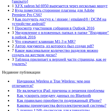
[закрыто]
1
XFX radeon hd 6950 вырезается через несколько минут
2
Куда поместить сторонние плагины для Adobe
Premiere Pro CS6?
3
Как получить доступ к / storage / emulated/0 / DCIM на
устройстве android?
1
Просмотр участников собрания в Outlook 2016
3
Уведомление о вложенных папках в папке "Входящие"
в outlook 2016
1
Что означают клавиши M1-3 и MR?
2
Автор документа, из которого был создан pdf?
7
Какое максимальное количество разделов можно
создать на жестком диске?
3
Таблица прилипает к верхней части страницы, как ее
удалить?
Недавние публикации
Наушники Wireless и True Wireless: чем они
отличаются?
Не включается iPad: причины и решения проблемы
Как ускорить передачу данных по Bluetooth
Как правильно приобрести подержанный iPhone?
Каковы преимущества фотоэлектрической системы?
5 лучших USB–пылесосов для клавиатуры