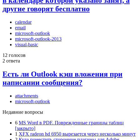
в календаре которой указано занят, а
другие говорят бесплатно
calendar
email
microsoft-outlook
microsoft-outlook-2013
visual-basic
12 голосов
2 ответа
Есть ли Outlook кэш вложения при
написании сообщения?
attachments
microsoft-outlook
Недавние вопросы
6
MS Word в PDF. Поврежденные границы таблиц
[закрыто]
1
XFX radeon hd 6950 вырезается через несколько минут
2
Куда поместить сторонние плагины для Adobe