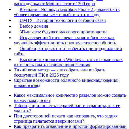
раскладушка от Motorola стоит 1200 евро
Компания Nothing: смартфон Phone 2 должен быть
«более премиальным» и выйти в этом году
UMTS - История технологии сотовой связи
Выбор домена
3D-печать: будущее массового производства
Искусственный интеллект в малом бизнесе: как
улучшить эффективность и конкурентоспособность
Ошибки, которых стоит избегать при продвижении
сайта
Высокие технологии в Windows: что это такое и как
их использовать в своих приложениях
Тихий компьютер — как собрать или выбрать
бесшумный ПК в 2026 году
Скрытые возможности облачного видеонаблюдения:
новый взгляд
Какое максимальное количество разделов можно создать
на жестком диске?
Таблица прилипает к верхней части страницы, как ее
удалить?
При двусторонней печати как исправить, что задняя
страница печатается вверх ногами?
Как превратить оглавление в простой форматированный