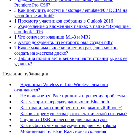
Premiere Pro CS6?
3
Как получить доступ к / storage / emulated/0 / DCIM на
устройстве android?
1
Просмотр участников собрания в Outlook 2016
3
Уведомление о вложенных папках в папке "Входящие"
в outlook 2016
1
Что означают клавиши M1-3 и MR?
2
Автор документа, из которого был создан pdf?
7
Какое максимальное количество разделов можно
создать на жестком диске?
3
Таблица прилипает к верхней части страницы, как ее
удалить?
Недавние публикации
Наушники Wireless и True Wireless: чем они
отличаются?
Не включается iPad: причины и решения проблемы
Как ускорить передачу данных по Bluetooth
Как правильно приобрести подержанный iPhone?
Каковы преимущества фотоэлектрической системы?
5 лучших USB–пылесосов для клавиатуры
Как выбрать чехол-аккумулятор для смартфона
Мобильный телефон Razr: новая складная