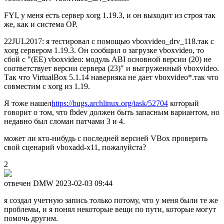
FYI, у меня есть сервер xorg 1.19.3, и он выходит из строя так
же, как и система OP.
22JUL2017: я тестировал с помощью vboxvideo_drv_118.так с
xorg сервером 1.19.3. Он сообщил о загрузке vboxvideo, то
сбой с "(EE) vboxvideo: модуль ABI основной версии (20) не
соответствует версии сервера (23)" и выгруженный vboxvideo.
Так что VirtualBox 5.1.14 наверняка не дает vboxvideo*.так что
совместим с xorg из 1.19.
Я тоже нашел
https://bugs.archlinux.org/task/52704
который
говорит о том, что fbdev должен быть запасным вариантом, но
недавно был сломан патчами 3 и 4.
может ли кто-нибудь с последней версией VBox проверить
свой сценарий vboxadd-x11, пожалуйста?
2
отвечен DMW
2023-02-03 09:44
я создал учетную запись только потому, что у меня были те же
проблемы, и я понял некоторые вещи по пути, которые могут
помочь другим.