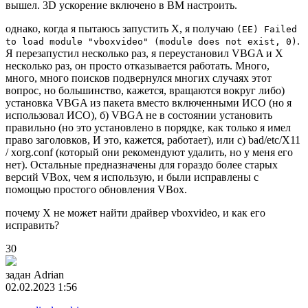
вышел. 3D ускорение включено в ВМ настроить.
однако, когда я пытаюсь запустить X, я получаю
(EE) Failed
.
to load module "vboxvideo" (module does not exist, 0)
Я перезапустил несколько раз, я переустановил VBGA и X
несколько раз, он просто отказывается работать. Много,
много, много поисков подвернулся многих случаях этот
вопрос, но большинство, кажется, вращаются вокруг либо)
установка VBGA из пакета вместо включенными ИСО (но я
использовал ИСО), б) VBGA не в состоянии установить
правильно (но это установлено в порядке, как только я имел
право заголовков, И это, кажется, работает), или с) bad/etc/X11
/ xorg.conf (который они рекомендуют удалить, но у меня его
нет). Остальные предназначены для гораздо более старых
версий VBox, чем я использую, и были исправлены с
помощью простого обновления VBox.
почему X не может найти драйвер vboxvideo, и как его
исправить?
30
задан
Adrian
02.02.2023 1:56