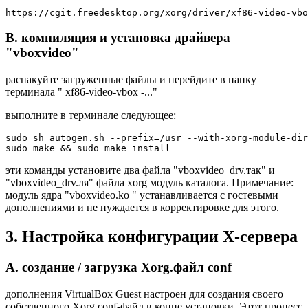
B. компиляция и установка драйвера
"vboxvideo"
распакуйте загруженные файлы и перейдите в папку
терминала " xf86-video-vbox -..."
выполните в терминале следующее:
sudo sh autogen.sh --prefix=/usr --with-xorg-module-dir
эти команды установите два файла "vboxvideo_drv.так" и
"vboxvideo_drv.ля" файла xorg модуль каталога. Примечание:
модуль ядра "vboxvideo.ko " устанавливается с гостевыми
дополнениями и не нуждается в корректировке для этого.
3. Настройка конфигурации X-сервера
A. создание / загрузка Xorg.файл conf
дополнения VirtualBox Guest настроен для создания своего
собственного Xorg.conf-файл в конце установки. Этот процесс