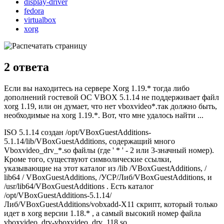
display-driver
fedora
virtualbox
xorg
2
ответа
Если вы находитесь на сервере Xorg 1.19.* тогда либо
дополнений гостевой ОС VBOX 5.1.14 не поддерживает файл
xorg 1.19, или он думает, что нет vboxvideo*.так должно быть,
необходимые на xorg 1.19.*. Вот, что мне удалось найти ...
ISO 5.1.14 создан /opt/VBoxGuestAdditions-
5.1.14/lib/VBoxGuestAdditions, содержащий много
Vboxvideo_drv_*.so файлы (где ' * ' - 2 или 3-значный номер).
Кроме того, существуют символические ссылки,
указывающие на этот каталог из /lib /VBoxGuestAdditions, /
lib64 / VBoxGuestAdditions, /УСР/Либ/VBoxGuestAdditions, и
/usr/lib64/VBoxGuestAdditions . Есть каталог
/opt/VBoxGuestAdditions-5.1.14/
Либ/VBoxGuestAdditions/vobxadd-Х11 скрипт, который только
идет в xorg версии 1.18.* , а самый высокий номер файла
vboxvideo_drv-vboxvideo_drv_118.so.