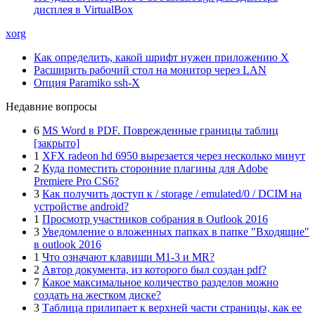
дисплея в VirtualBox
xorg
Как определить, какой шрифт нужен приложению X
Расширить рабочий стол на монитор через LAN
Опция Paramiko ssh-X
Недавние вопросы
6
MS Word в PDF. Поврежденные границы таблиц
[закрыто]
1
XFX radeon hd 6950 вырезается через несколько минут
2
Куда поместить сторонние плагины для Adobe
Premiere Pro CS6?
3
Как получить доступ к / storage / emulated/0 / DCIM на
устройстве android?
1
Просмотр участников собрания в Outlook 2016
3
Уведомление о вложенных папках в папке "Входящие"
в outlook 2016
1
Что означают клавиши M1-3 и MR?
2
Автор документа, из которого был создан pdf?
7
Какое максимальное количество разделов можно
создать на жестком диске?
3
Таблица прилипает к верхней части страницы, как ее