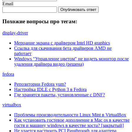
Email
Опубликовать ответ
Похожие вопросы про тегам:
display-driver
Мерцание экрана с драйвером Intel HD graphics
Ссылка для скачивания бета драйверов AMD не
работает
Windows "Управление цветом" не видеть монитор после
удаления драйвера видео (решена)
fedora
Репозитории Fedora yum?
Настройка IDLE с Python 3 в Fedora
Где хранятся пакеты, установленные с DNF?
virtualbox
Проблемы производительности Linux Mint в VirtualBox
Как установить гостевое дополнение в Mac os в качестве
гостя и машину windows в качестве хоста? [закрытый]
Не удается настроить PCI Passthrough для адаптера