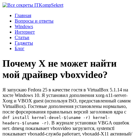
Komp
Sekret
Главная
Вопросы и ответы
Windows
Интернет
Статьи
Гаджеты
Блог
Почему X не может найти
мой драйвер vboxvideo?
Я запускаю Fedora 25 в качестве гостя в VirtualBox 5.1.14 на
хосте Windows 10. Я установил дополнения xorg-x11-server-
Xorg и VBOX guest (используя ISO, предоставленный самим
VirtualBox). Гостевые дополнения установлены нормально,
после форсирования правильных версий заголовков ядра с
dnf install kernel-devel-$(uname -r) kernel-
. В журнале установки VBGA ошибок
headers-$(uname -r)
нет. dmesg показывает vboxvideo загрузится, systemctl
показывает vboxadd-служба работает, vboxadd-Х11 активный/