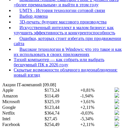
«более премиальным» и выйти в этом году
UMTS - История технологии сотовой связи
Выбор домена
3D-печать: будущее массового производства
Искусственный интеллект в малом бизнесе: как
улучшить эффективность и конкурентоспособность
Ошибки, которых стоит избегать при продвижении
сайта
Высокие технологии в Windows: что это такое и как
их использовать в своих приложениях
Тихий компьютер — как собрать или выбрать
бесшумный ПК в 2026 году
Скрытые возможности облачного видеонаблюдения:
новый взгляд
Акции IT-компаний [09.08]
Apple
$173,24
+0,81%
Amazon
$114,49
-1,94%
Microsoft
$325,19
+3,61%
Google
$123,44
+2,11%
Netflix
$364,74
-0,03%
Intel
$27,45
-5,34%
Facebook
$254,49
+2,11%