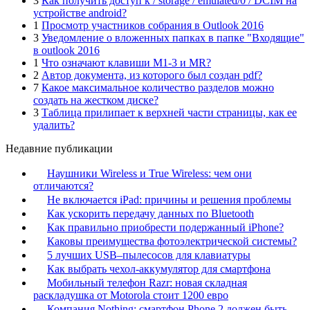
3
Как получить доступ к / storage / emulated/0 / DCIM на
устройстве android?
1
Просмотр участников собрания в Outlook 2016
3
Уведомление о вложенных папках в папке "Входящие"
в outlook 2016
1
Что означают клавиши M1-3 и MR?
2
Автор документа, из которого был создан pdf?
7
Какое максимальное количество разделов можно
создать на жестком диске?
3
Таблица прилипает к верхней части страницы, как ее
удалить?
Недавние публикации
Наушники Wireless и True Wireless: чем они
отличаются?
Не включается iPad: причины и решения проблемы
Как ускорить передачу данных по Bluetooth
Как правильно приобрести подержанный iPhone?
Каковы преимущества фотоэлектрической системы?
5 лучших USB–пылесосов для клавиатуры
Как выбрать чехол-аккумулятор для смартфона
Мобильный телефон Razr: новая складная
раскладушка от Motorola стоит 1200 евро
Компания Nothing: смартфон Phone 2 должен быть