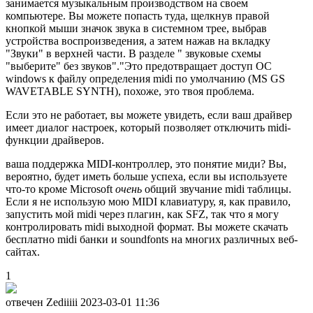
занимается музыкальным производством на своем
компьютере. Вы можете попасть туда, щелкнув правой
кнопкой мыши значок звука в системном трее, выбрав
устройства воспроизведения, а затем нажав на вкладку
"Звуки" в верхней части. В разделе " звуковые схемы
"выберите" без звуков"."Это предотвращает доступ ОС
windows к файлу определения midi по умолчанию (MS GS
WAVETABLE SYNTH), похоже, это твоя проблема.
Если это не работает, вы можете увидеть, если ваш драйвер
имеет диалог настроек, который позволяет отключить midi-
функции драйверов.
ваша поддержка MIDI-контроллер, это понятие миди? Вы,
вероятно, будет иметь больше успеха, если вы используете
что-то кроме Microsoft
очень
общий звучание midi таблицы.
Если я не использую мою MIDI клавиатуру, я, как правило,
запустить мой midi через плагин, как SFZ, так что я могу
контролировать midi выходной формат. Вы можете скачать
бесплатно midi банки и soundfonts на многих различных веб-
сайтах.
1
отвечен Zediiiii
2023-03-01 11:36