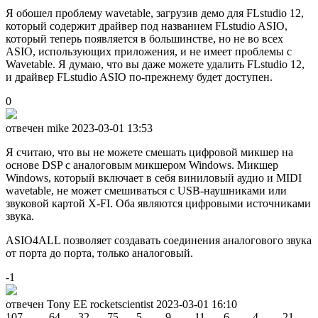
Я обошел проблему wavetable, загрузив демо для FLstudio 12,
который содержит драйвер под названием FLstudio ASIO,
который теперь появляется в большинстве, но не во всех
ASIO, использующих приложения, и не имеет проблемы с
Wavetable. Я думаю, что вы даже можете удалить FLstudio 12,
и драйвер FLstudio ASIO по-прежнему будет доступен.
0
отвечен mike
2023-03-01 13:53
Я считаю, что вы не можете смешать цифровой микшер на
основе DSP с аналоговым микшером Windows. Микшер
Windows, который включает в себя виниловый аудио и MIDI
wavetable, не может смешиваться с USB-наушниками или
звуковой картой X-FI. Оба являются цифровыми источниками
звука.
ASIO4ALL позволяет создавать соединения аналогового звука
от порта до порта, только аналоговый.
-1
отвечен Tony EE rocketscientist
2023-03-01 16:10
107
64
32
75
5
9
11
6
4
21