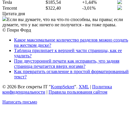
Tesla
$185,54
+1,44%
Tencent
$322,40
-3,01%
Цитата дня
Если вы думаете, что на что-то способны, вы правы; если
думаете, что у вас ничего не получится - вы тоже правы.
© Генри Форд
Какое максимальное количество разделов можно создать
на жестком диске?
Таблица прилипает к верхней части страницы, как ее
удалить?
При двусторонней печати как исправить, что задняя
страница печатается вверх ногами?
Как превратить оглавление в простой форматированный
текст?
© 2026 Все секреты IT "
KompSekret
".
XML
|
Политика
конфиденциальности
|
Правила пользования сайтом
Написать письмо