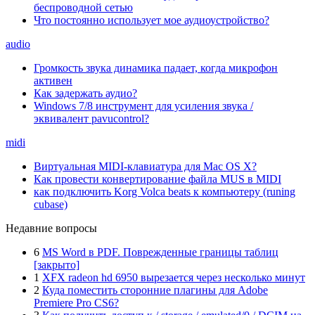
беспроводной сетью
Что постоянно использует мое аудиоустройство?
audio
Громкость звука динамика падает, когда микрофон
активен
Как задержать аудио?
Windows 7/8 инструмент для усиления звука /
эквивалент pavucontrol?
midi
Виртуальная MIDI-клавиатура для Mac OS X?
Как провести конвертирование файла MUS в MIDI
как подключить Korg Volca beats к компьютеру (runing
cubase)
Недавние вопросы
6
MS Word в PDF. Поврежденные границы таблиц
[закрыто]
1
XFX radeon hd 6950 вырезается через несколько минут
2
Куда поместить сторонние плагины для Adobe
Premiere Pro CS6?