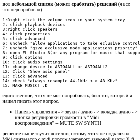
вот небольшой список (может сработать) решений
(я все
это перепробовал)
1:Right click the volume icon in your system tray

2: click playback devices

3:right click speakers

4: click properties

5: click advanced

6: uncheck "allow applications to take eclusive control
7: uncheck "give exclusive mode applications priority"

8: open FL Studio 8(or any program for music that suppo
9: click options

10: click audio settings

11: change device to ASIO4ALL or ASIO4ALL2

12: Click "Show asio panel"

13: click advanced

14: check "always resample 44.1kHz <-> 48 KHz"

единственное, что я не мог попробовать, был тот, который я
нашел писать этот вопрос.
Панель управления - > звуки / аудио - > вкладка аудио - >
кнопка регулировки громкости в "Midi
воспроизведения" -- MUTE SW SYNTH
решение выше звучит логично, потому что я не подключал
Midi-синтезатор с midi-портом (gameport) звуковой карты X-fi,