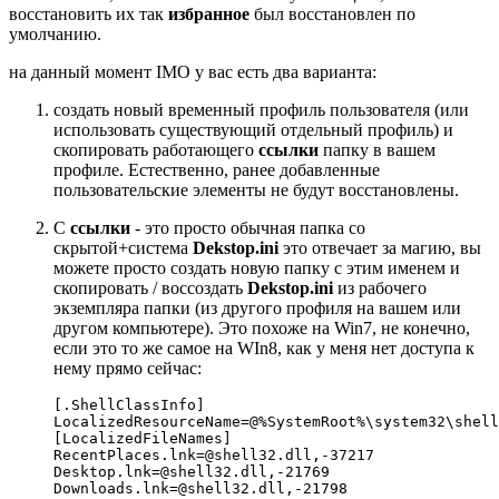
восстановить их так
избранное
был восстановлен по
умолчанию.
на данный момент IMO у вас есть два варианта:
создать новый временный профиль пользователя (или
использовать существующий отдельный профиль) и
скопировать работающего
ссылки
папку в вашем
профиле. Естественно, ранее добавленные
пользовательские элементы не будут восстановлены.
С
ссылки
- это просто обычная папка со
скрытой+система
Dekstop.ini
это отвечает за магию, вы
можете просто создать новую папку с этим именем и
скопировать / воссоздать
Dekstop.ini
из рабочего
экземпляра папки (из другого профиля на вашем или
другом компьютере). Это похоже на Win7, не конечно,
если это то же самое на WIn8, как у меня нет доступа к
нему прямо сейчас:
[.ShellClassInfo]

LocalizedResourceName=@%SystemRoot%\system32\shell
[LocalizedFileNames]

RecentPlaces.lnk=@shell32.dll,-37217

Desktop.lnk=@shell32.dll,-21769
