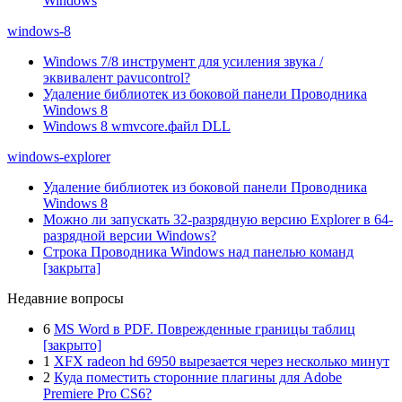
Windows
windows-8
Windows 7/8 инструмент для усиления звука /
эквивалент pavucontrol?
Удаление библиотек из боковой панели Проводника
Windows 8
Windows 8 wmvcore.файл DLL
windows-explorer
Удаление библиотек из боковой панели Проводника
Windows 8
Можно ли запускать 32-разрядную версию Explorer в 64-
разрядной версии Windows?
Строка Проводника Windows над панелью команд
[закрыта]
Недавние вопросы
6
MS Word в PDF. Поврежденные границы таблиц
[закрыто]
1
XFX radeon hd 6950 вырезается через несколько минут
2
Куда поместить сторонние плагины для Adobe
Premiere Pro CS6?