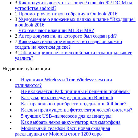
3
Как получить доступ к / storage / emulated/0 / DCIM на
устройстве android?
1
Просмотр участников собрания в Outlook 2016
3
Уведомление о вложенных папках в папке "Входящие"
в outlook 2016
1
Что означают клавиши M1-3 и MR?
2
Автор документа, из которого был создан pdf?
7
Какое максимальное количество разделов можно
создать на жестком диске?
3
Таблица прилипает к верхней части страницы, как ее
удалить?
Недавние публикации
Наушники Wireless и True Wireless: чем они
отличаются?
Не включается iPad: причины и решения проблемы
Как ускорить передачу данных по Bluetooth
Как правильно приобрести подержанный iPhone?
Каковы преимущества фотоэлектрической системы?
5 лучших USB–пылесосов для клавиатуры
Как выбрать чехол-аккумулятор для смартфона
Мобильный телефон Razr: новая складная
раскладушка от Motorola стоит 1200 евро