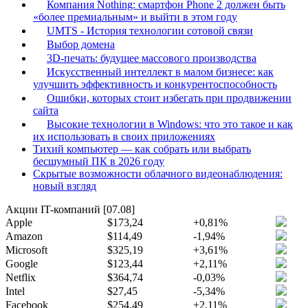
Компания Nothing: смартфон Phone 2 должен быть
«более премиальным» и выйти в этом году
UMTS - История технологии сотовой связи
Выбор домена
3D-печать: будущее массового производства
Искусственный интеллект в малом бизнесе: как
улучшить эффективность и конкурентоспособность
Ошибки, которых стоит избегать при продвижении
сайта
Высокие технологии в Windows: что это такое и как
их использовать в своих приложениях
Тихий компьютер — как собрать или выбрать
бесшумный ПК в 2026 году
Скрытые возможности облачного видеонаблюдения:
новый взгляд
Акции IT-компаний [07.08]
Apple
$173,24
+0,81%
Amazon
$114,49
-1,94%
Microsoft
$325,19
+3,61%
Google
$123,44
+2,11%
Netflix
$364,74
-0,03%
Intel
$27,45
-5,34%
Facebook
$254,49
+2,11%