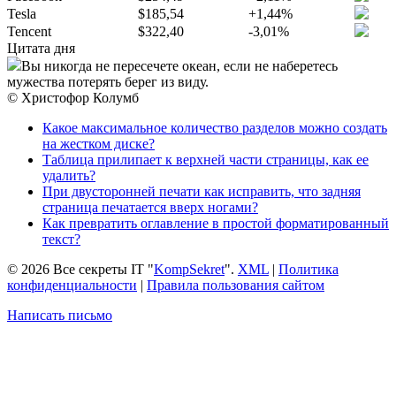
Tesla
$185,54
+1,44%
Tencent
$322,40
-3,01%
Цитата дня
Вы никогда не пересечете океан, если не наберетесь
мужества потерять берег из виду.
© Христофор Колумб
Какое максимальное количество разделов можно создать
на жестком диске?
Таблица прилипает к верхней части страницы, как ее
удалить?
При двусторонней печати как исправить, что задняя
страница печатается вверх ногами?
Как превратить оглавление в простой форматированный
текст?
© 2026 Все секреты IT "
KompSekret
".
XML
|
Политика
конфиденциальности
|
Правила пользования сайтом
Написать письмо