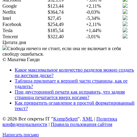
Google
$123,44
+2,11%
Netflix
$364,74
-0,03%
Intel
$27,45
-5,34%
Facebook
$254,49
+2,11%
Tesla
$185,54
+1,44%
Tencent
$322,40
-3,01%
Цитата дня
Свобода ничего не стоит, если она не включает в себя
свободу ошибаться.
© Махатма Ганди
Какое максимальное количество разделов можно создать
на жестком диске?
Таблица прилипает к верхней части страницы, как ее
удалить?
При двусторонней печати как исправить, что задняя
страница печатается вверх ногами?
Как превратить оглавление в простой форматированный
текст?
© 2026 Все секреты IT "
KompSekret
".
XML
|
Политика
конфиденциальности
|
Правила пользования сайтом
Написать письмо