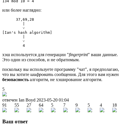
или более наглядно:
      37,69,28

         |

         ˅

[Ian's hash algorithm]

         |

         ˅

хэш используется для генерации "
fingerprint
" ваши данные.
Это один из способов, и не обратимым.
поскольку вы используете программу "чат", я предполагаю,
что вы хотите
шифровать
сообщения. Для этого вам нужен
безопасность
алгоритм, не хэширование алгоритм.
5
отвечен Ian Boyd
2023-05-20 01:04
91
55
27
64
5
7
9
5
4
18
Ваш ответ