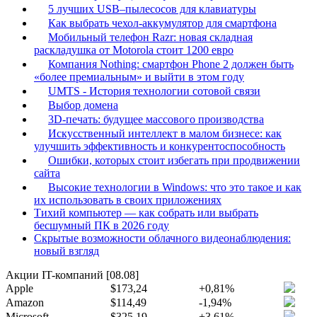
5 лучших USB–пылесосов для клавиатуры
Как выбрать чехол-аккумулятор для смартфона
Мобильный телефон Razr: новая складная
раскладушка от Motorola стоит 1200 евро
Компания Nothing: смартфон Phone 2 должен быть
«более премиальным» и выйти в этом году
UMTS - История технологии сотовой связи
Выбор домена
3D-печать: будущее массового производства
Искусственный интеллект в малом бизнесе: как
улучшить эффективность и конкурентоспособность
Ошибки, которых стоит избегать при продвижении
сайта
Высокие технологии в Windows: что это такое и как
их использовать в своих приложениях
Тихий компьютер — как собрать или выбрать
бесшумный ПК в 2026 году
Скрытые возможности облачного видеонаблюдения:
новый взгляд
Акции IT-компаний [08.08]
Apple
$173,24
+0,81%
Amazon
$114,49
-1,94%
Microsoft
$325,19
+3,61%