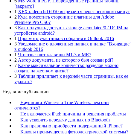
6
MS Word в PDF. Поврежденные границы таблиц
[закрыто]
1
XFX radeon hd 6950 вырезается через несколько минут
2
Куда поместить сторонние плагины для Adobe
Premiere Pro CS6?
3
Как получить доступ к / storage / emulated/0 / DCIM на
устройстве android?
1
Просмотр участников собрания в Outlook 2016
3
Уведомление о вложенных папках в папке "Входящие"
в outlook 2016
1
Что означают клавиши M1-3 и MR?
2
Автор документа, из которого был создан pdf?
7
Какое максимальное количество разделов можно
создать на жестком диске?
3
Таблица прилипает к верхней части страницы, как ее
удалить?
Недавние публикации
Наушники Wireless и True Wireless: чем они
отличаются?
Не включается iPad: причины и решения проблемы
Как ускорить передачу данных по Bluetooth
Как правильно приобрести подержанный iPhone?
Каковы преимущества фотоэлектрической системы?