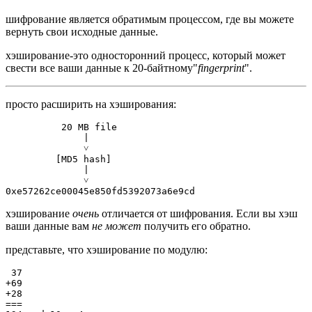
шифрование является обратимым процессом, где вы можете
вернуть свои исходные данные.
хэширование-это односторонний процесс, который может
свести все ваши данные к 20-байтному"
fingerprint
".
просто расширить на хэширования:
          20 MB file

              |

              ˅

         [MD5 hash]

              |

              ˅

хэширование
очень
отличается от шифрования. Если вы хэш
ваши данные вам
не может
получить его обратно.
представьте, что хэширование по модулю:
 37

+69

+28

===
