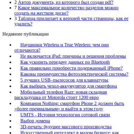
2
Автор документа, из которого был создан pdf?
7
Какое максимальное количество разделов можно
создать на жестком диске?
3
Таблица прилипает к верхней части страницы, как ее
удалить?
Недавние публикации
Наушники Wireless и True Wireless: чем они
отличаются?
Не включается iPad: причины и решения проблемы
Как ускорить передачу данных по Bluetooth
Как правильно приобрести подержанный iPhone?
Каковы преимущества фотоэлектрической системы?
5 лучших USB–пылесосов для клавиатуры
Как выбрать чехол-аккумулятор для смартфона
Мобильный телефон Razr: новая складная
раскладушка от Motorola стоит 1200 евро
Компания Nothing: смартфон Phone 2 должен быть
«более премиальным» и выйти в этом году
UMTS - История технологии сотовой связи
Выбор домена
3D-печать: будущее массового производства
Искусственный интеллект в малом бизнесе: как