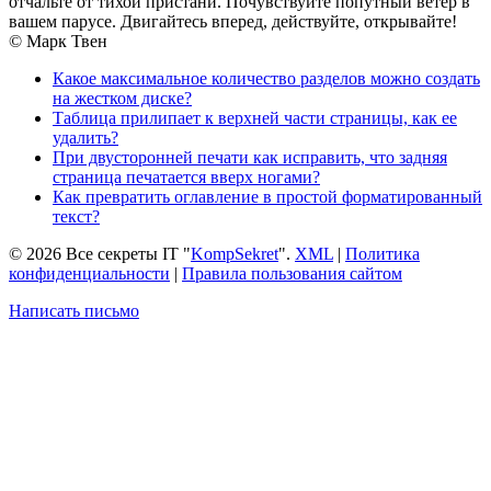
отчальте от тихой пристани. Почувствуйте попутный ветер в
вашем парусе. Двигайтесь вперед, действуйте, открывайте!
© Марк Твен
Какое максимальное количество разделов можно создать
на жестком диске?
Таблица прилипает к верхней части страницы, как ее
удалить?
При двусторонней печати как исправить, что задняя
страница печатается вверх ногами?
Как превратить оглавление в простой форматированный
текст?
© 2026 Все секреты IT "
KompSekret
".
XML
|
Политика
конфиденциальности
|
Правила пользования сайтом
Написать письмо