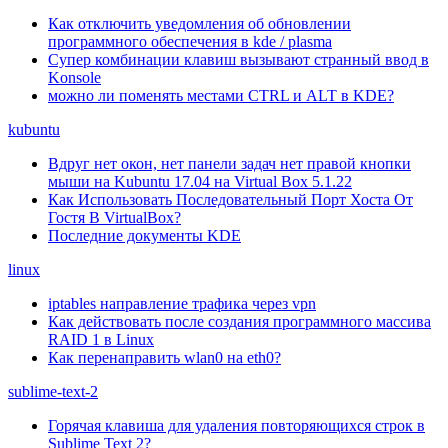
Как отключить уведомления об обновлении
программного обеспечения в kde / plasma
Супер комбинации клавиш вызывают странный ввод в
Konsole
можно ли поменять местами CTRL и ALT в KDE?
kubuntu
Вдруг нет окон, нет панели задач нет правой кнопки
мыши на Kubuntu 17.04 на Virtual Box 5.1.22
Как Использовать Последовательный Порт Хоста От
Гостя В VirtualBox?
Последние документы KDE
linux
iptables направление трафика через vpn
Как действовать после создания программного массива
RAID 1 в Linux
Как перенаправить wlan0 на eth0?
sublime-text-2
Горячая клавиша для удаления повторяющихся строк в
Sublime Text 2?