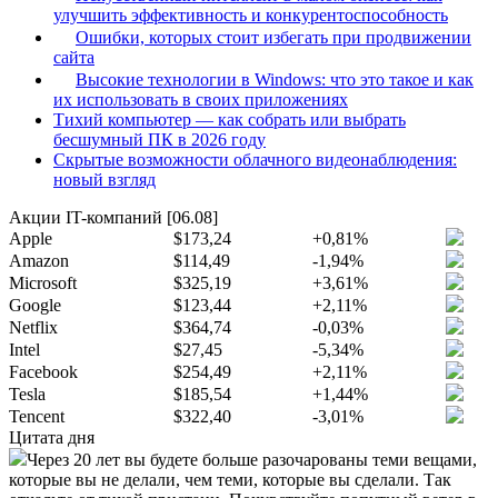
улучшить эффективность и конкурентоспособность
Ошибки, которых стоит избегать при продвижении
сайта
Высокие технологии в Windows: что это такое и как
их использовать в своих приложениях
Тихий компьютер — как собрать или выбрать
бесшумный ПК в 2026 году
Скрытые возможности облачного видеонаблюдения:
новый взгляд
Акции IT-компаний [06.08]
Apple
$173,24
+0,81%
Amazon
$114,49
-1,94%
Microsoft
$325,19
+3,61%
Google
$123,44
+2,11%
Netflix
$364,74
-0,03%
Intel
$27,45
-5,34%
Facebook
$254,49
+2,11%
Tesla
$185,54
+1,44%
Tencent
$322,40
-3,01%
Цитата дня
Через 20 лет вы будете больше разочарованы теми вещами,
которые вы не делали, чем теми, которые вы сделали. Так