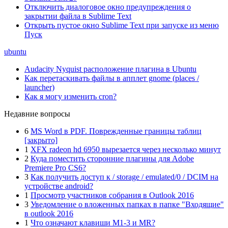
Отключить диалоговое окно предупреждения о
закрытии файла в Sublime Text
Открыть пустое окно Sublime Text при запуске из меню
Пуск
ubuntu
Audacity Nyquist расположение плагина в Ubuntu
Как перетаскивать файлы в апплет gnome (places /
launcher)
Как я могу изменить cron?
Недавние вопросы
6
MS Word в PDF. Поврежденные границы таблиц
[закрыто]
1
XFX radeon hd 6950 вырезается через несколько минут
2
Куда поместить сторонние плагины для Adobe
Premiere Pro CS6?
3
Как получить доступ к / storage / emulated/0 / DCIM на
устройстве android?
1
Просмотр участников собрания в Outlook 2016
3
Уведомление о вложенных папках в папке "Входящие"
в outlook 2016
1
Что означают клавиши M1-3 и MR?