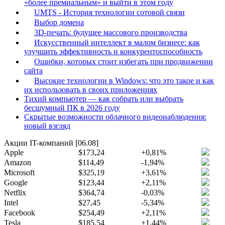
«более премиальным» и выйти в этом году
UMTS - История технологии сотовой связи
Выбор домена
3D-печать: будущее массового производства
Искусственный интеллект в малом бизнесе: как
улучшить эффективность и конкурентоспособность
Ошибки, которых стоит избегать при продвижении
сайта
Высокие технологии в Windows: что это такое и как
их использовать в своих приложениях
Тихий компьютер — как собрать или выбрать
бесшумный ПК в 2026 году
Скрытые возможности облачного видеонаблюдения:
новый взгляд
Акции IT-компаний [06.08]
Apple
$173,24
+0,81%
Amazon
$114,49
-1,94%
Microsoft
$325,19
+3,61%
Google
$123,44
+2,11%
Netflix
$364,74
-0,03%
Intel
$27,45
-5,34%
Facebook
$254,49
+2,11%
Tesla
$185,54
+1,44%