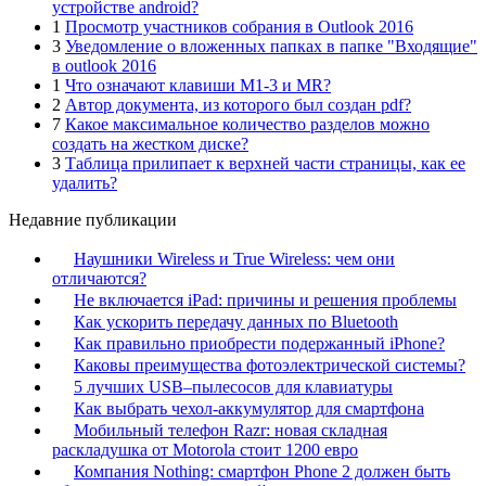
устройстве android?
1
Просмотр участников собрания в Outlook 2016
3
Уведомление о вложенных папках в папке "Входящие"
в outlook 2016
1
Что означают клавиши M1-3 и MR?
2
Автор документа, из которого был создан pdf?
7
Какое максимальное количество разделов можно
создать на жестком диске?
3
Таблица прилипает к верхней части страницы, как ее
удалить?
Недавние публикации
Наушники Wireless и True Wireless: чем они
отличаются?
Не включается iPad: причины и решения проблемы
Как ускорить передачу данных по Bluetooth
Как правильно приобрести подержанный iPhone?
Каковы преимущества фотоэлектрической системы?
5 лучших USB–пылесосов для клавиатуры
Как выбрать чехол-аккумулятор для смартфона
Мобильный телефон Razr: новая складная
раскладушка от Motorola стоит 1200 евро
Компания Nothing: смартфон Phone 2 должен быть