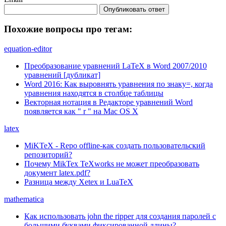
Опубликовать ответ
Похожие вопросы про тегам:
equation-editor
Преобразование уравнений LaTeX в Word 2007/2010
уравнений [дубликат]
Word 2016: Как выровнять уравнения по знаку=, когда
уравнения находятся в столбце таблицы
Векторная нотация в Редакторе уравнений Word
появляется как " r " на Mac OS X
latex
MiKTeX - Repo offline-как создать пользовательский
репозиторий?
Почему MikTex TeXworks не может преобразовать
документ latex.pdf?
Разница между Xetex и LuaTeX
mathematica
Как использовать john the ripper для создания паролей с
большими буквами фиксированной длины?