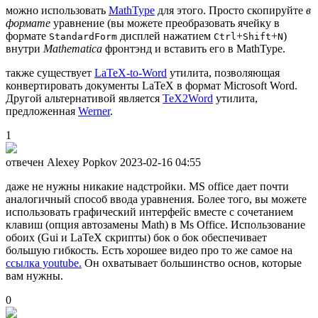
можно использовать
MathType
для этого. Просто скопируйте
в
формате
уравнение (вы можете преобразовать ячейку в
формате
дисплей нажатием
+
+
)
StandardForm
Ctrl
Shift
N
внутри
Mathematica
фронтэнд и вставить его в MathType.
также существует
LaTeX-to-Word
утилита, позволяющая
конвертировать документы LaTeX в формат Microsoft Word.
Другой альтернативой является
TeX2Word
утилита,
предложенная
Werner
.
1
отвечен Alexey Popkov
2023-02-16 04:55
даже не нужны никакие надстройки. MS office дает почти
аналогичный способ ввода уравнения. Более того, вы можете
использовать графический интерфейс вместе с сочетанием
клавиш (опция автозамены Math) в Ms Office. Использование
обоих (Gui и LaTeX скрипты) бок о бок обеспечивает
большую гибкость. Есть хорошее видео про то же самое на
ссылка youtube.
Он охватывает большинство основ, которые
вам нужны.
0