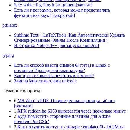
Set:: write: Tag Plus in защищен [закрыт]
Есть ли программа, которая может представлять
функции как звук? [закрытый]
pdflatex
Sublime Text + LaTeXTools: Как Автоматически Удалять
Сгенерированные Файлы После Компиляции?
Настройка Notepad++ для запуска knitr2pdf
typing
Есть ли способ ввести символ Θ (тета) в Linux с
помощью Ирландской клавиатуры?
Как практиковаться печатать в темноте?
Замена latex символами unicode
Недавние вопросы
6
MS Word в PDF. Поврежденные границы таблиц
[закрыто]
1
XFX radeon hd 6950 вырезается через несколько минут
2
Куда поместить сторонние плагины для Adobe
Premiere Pro CS6?
3
Как получить доступ к / storage / emulated/0 / DCIM на