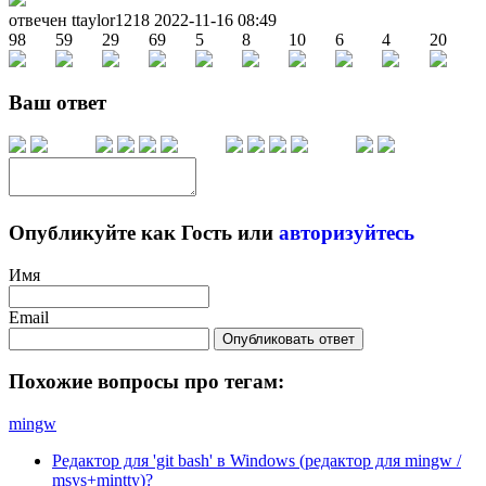
отвечен ttaylor1218
2022-11-16 08:49
98
59
29
69
5
8
10
6
4
20
Ваш ответ
Опубликуйте как Гость или
авторизуйтесь
Имя
Email
Опубликовать ответ
Похожие вопросы про тегам:
mingw
Редактор для 'git bash' в Windows (редактор для mingw /
msys+mintty)?