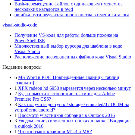
Bash-перемещение файлов с одинаковым именем из
нескольких каталогов в pwd
ошибка пути msys из-за пространства в имени каталога
visual-studio-code
Получение VS-кода для работы больше похоже на
PowerShell ISE
Множественный выбор курсора для шаблона в коде
Visual Studio
Расположение несохраненных файлов кода Visual Studio
Недавние вопросы
6
MS Word в PDF. Поврежденные границы таблиц
[закрыто]
1
XFX radeon hd 6950 вырезается через несколько минут
2
Куда поместить сторонние плагины для Adobe
Premiere Pro CS6?
3
Как получить доступ к / storage / emulated/0 / DCIM на
устройстве android?
1
Просмотр участников собрания в Outlook 2016
3
Уведомление о вложенных папках в папке "Входящие"
в outlook 2016
1
Что означают клавиши M1-3 и MR?