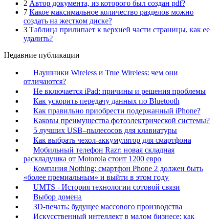
2
Автор документа, из которого был создан pdf?
7
Какое максимальное количество разделов можно
создать на жестком диске?
3
Таблица прилипает к верхней части страницы, как ее
удалить?
Недавние публикации
Наушники Wireless и True Wireless: чем они
отличаются?
Не включается iPad: причины и решения проблемы
Как ускорить передачу данных по Bluetooth
Как правильно приобрести подержанный iPhone?
Каковы преимущества фотоэлектрической системы?
5 лучших USB–пылесосов для клавиатуры
Как выбрать чехол-аккумулятор для смартфона
Мобильный телефон Razr: новая складная
раскладушка от Motorola стоит 1200 евро
Компания Nothing: смартфон Phone 2 должен быть
«более премиальным» и выйти в этом году
UMTS - История технологии сотовой связи
Выбор домена
3D-печать: будущее массового производства
Искусственный интеллект в малом бизнесе: как