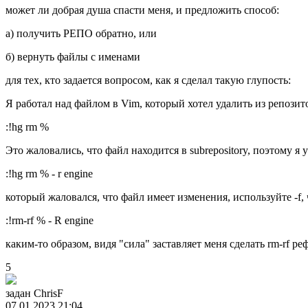
может ли добрая душа спасти меня, и предложить способ:
a) получить РЕПО обратно, или
б) вернуть файлы с именами
для тех, кто задается вопросом, как я сделал такую глупость:
Я работал над файлом в Vim, который хотел удалить из репозит
:!hg rm %
Это жаловались, что файл находится в subrepository, поэтому я 
:!hg rm % - r engine
который жаловался, что файл имеет изменения, используйте -f, 
:!rm-rf % - R engine
каким-то образом, видя "сила" заставляет меня сделать rm-rf ре
5
задан
ChrisF
07.01.2023 21:04