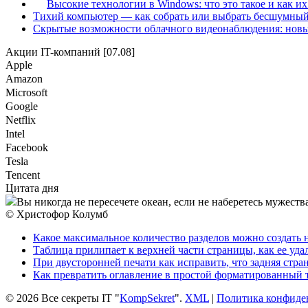
Высокие технологии в Windows: что это такое и как и
Тихий компьютер — как собрать или выбрать бесшумный
Скрытые возможности облачного видеонаблюдения: новы
Акции IT-компаний [07.08]
Apple
Amazon
Microsoft
Google
Netflix
Intel
Facebook
Tesla
Tencent
Цитата дня
Вы никогда не пересечете океан, если не наберетесь мужества
© Христофор Колумб
Какое максимальное количество разделов можно создать 
Таблица прилипает к верхней части страницы, как ее уда
При двусторонней печати как исправить, что задняя стра
Как превратить оглавление в простой форматированный 
© 2026 Все секреты IT "
KompSekret
".
XML
|
Политика конфиде