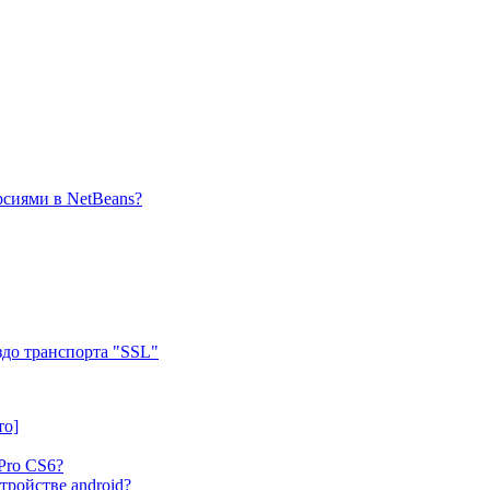
рсиями в NetBeans?
здо транспорта "SSL"
то]
Pro CS6?
стройстве android?