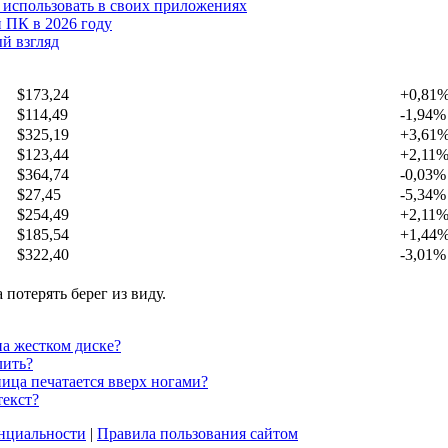
х использовать в своих приложениях
 ПК в 2026 году
й взгляд
$173,24
+0,81
$114,49
-1,94%
$325,19
+3,61
$123,44
+2,11
$364,74
-0,03%
$27,45
-5,34%
$254,49
+2,11
$185,54
+1,44
$322,40
-3,01%
 потерять берег из виду.
на жестком диске?
лить?
ница печатается вверх ногами?
текст?
нциальности
|
Правила пользования сайтом