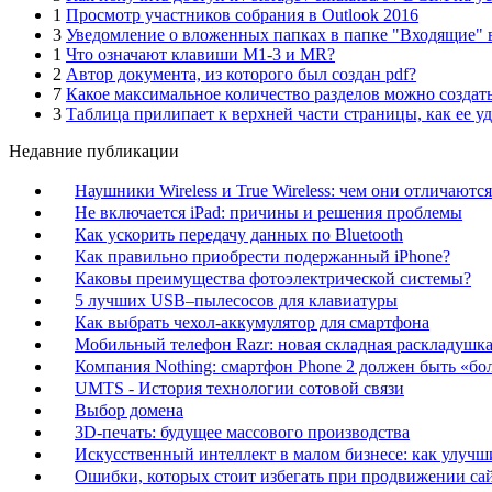
1
Просмотр участников собрания в Outlook 2016
3
Уведомление о вложенных папках в папке "Входящие" в
1
Что означают клавиши M1-3 и MR?
2
Автор документа, из которого был создан pdf?
7
Какое максимальное количество разделов можно создать
3
Таблица прилипает к верхней части страницы, как ее у
Недавние публикации
Наушники Wireless и True Wireless: чем они отличаются
Не включается iPad: причины и решения проблемы
Как ускорить передачу данных по Bluetooth
Как правильно приобрести подержанный iPhone?
Каковы преимущества фотоэлектрической системы?
5 лучших USB–пылесосов для клавиатуры
Как выбрать чехол-аккумулятор для смартфона
Мобильный телефон Razr: новая складная раскладушка 
Компания Nothing: смартфон Phone 2 должен быть «бо
UMTS - История технологии сотовой связи
Выбор домена
3D-печать: будущее массового производства
Искусственный интеллект в малом бизнесе: как улучш
Ошибки, которых стоит избегать при продвижении са