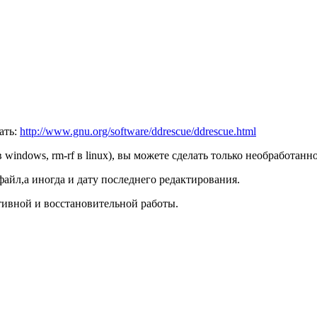
ать:
http://www.gnu.org/software/ddrescue/ddrescue.html
e в windows, rm-rf в linux), вы можете сделать только необработан
файл,а иногда и дату последнего редактирования.
тивной и восстановительной работы.