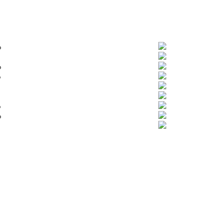
%
%
%
%
%