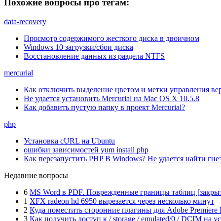
Похожие вопросы про тегам:
data-recovery
Просмотр содержимого жесткого диска в двоичном
Windows 10 загрузки/сбои диска
Восстановление данных из раздела NTFS
mercurial
Как отключить выделение цветом и метки управления ве
Не удается установить Mercurial на Mac OS X 10.5.8
Как добавить пустую папку в проект Mercurial?
php
Установка cURL на Ubuntu
ошибки зависимостей yum install php
Как перезапустить PHP В Windows? Не удается найти гне
Недавние вопросы
6
MS Word в PDF. Поврежденные границы таблиц [закры
1
XFX radeon hd 6950 вырезается через несколько минут
2
Куда поместить сторонние плагины для Adobe Premiere 
3
Как получить доступ к / storage / emulated/0 / DCIM на у