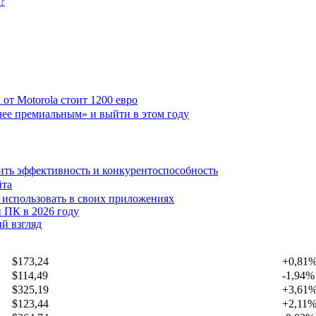
?
от Motorola стоит 1200 евро
лее премиальным» и выйти в этом году
ить эффективность и конкурентоспособность
йта
х использовать в своих приложениях
 ПК в 2026 году
й взгляд
$173,24
+0,81
$114,49
-1,94%
$325,19
+3,61
$123,44
+2,11