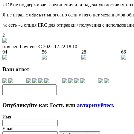
UDP не поддерживает соединения или надежную доставку, поэт
Я не играл с
много, но если у него нет механизмов обн
udpcast
есть
опция IIRC для отправки / получения с использован
nc
-u
2
отвечен LawrenceC
2022-12-22 18:10
94
56
28
66
Ваш ответ
Опубликуйте как Гость или
авторизуйтесь
Имя
Email