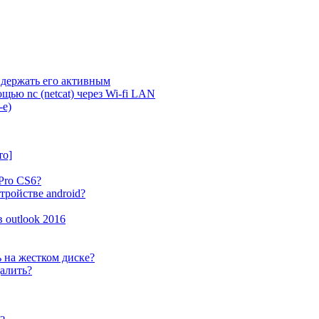
 и держать его активным
ью nc (netcat) через Wi-fi LAN
-e)
то]
Pro CS6?
стройстве android?
 outlook 2016
 на жестком диске?
далить?