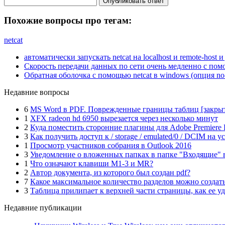
Опубликовать ответ
Похожие вопросы про тегам:
netcat
автоматически запускать netcat на localhost и remote-host
Скорость передачи данных по сети очень медленно с помощ
Обратная оболочка с помощью netcat в windows (опция no
Недавние вопросы
6
MS Word в PDF. Поврежденные границы таблиц [закры
1
XFX radeon hd 6950 вырезается через несколько минут
2
Куда поместить сторонние плагины для Adobe Premiere 
3
Как получить доступ к / storage / emulated/0 / DCIM на у
1
Просмотр участников собрания в Outlook 2016
3
Уведомление о вложенных папках в папке "Входящие" в
1
Что означают клавиши M1-3 и MR?
2
Автор документа, из которого был создан pdf?
7
Какое максимальное количество разделов можно создать
3
Таблица прилипает к верхней части страницы, как ее у
Недавние публикации