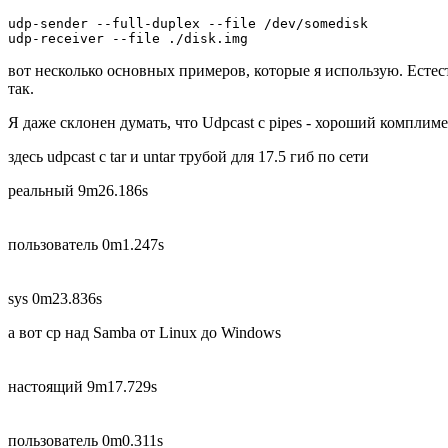
udp-sender --full-duplex --file /dev/somedisk

вот несколько основных примеров, которые я использую. Естест
так.
Я даже склонен думать, что Udpcast с pipes - хороший комплим
здесь udpcast с tar и untar трубой для 17.5 гиб по сети
реальный 9m26.186s
пользователь 0m1.247s
sys 0m23.836s
а вот cp над Samba от Linux до Windows
настоящий 9m17.729s
пользователь 0m0.311s