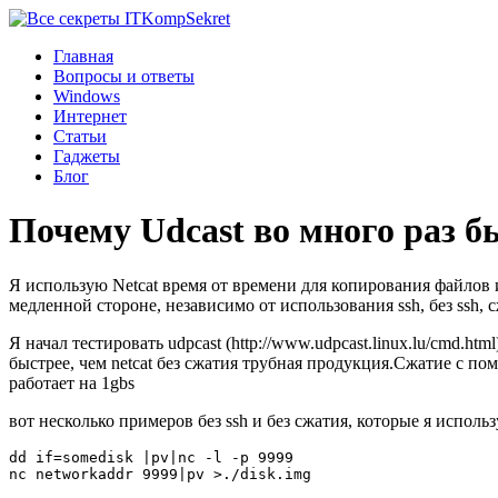
Komp
Sekret
Главная
Вопросы и ответы
Windows
Интернет
Статьи
Гаджеты
Блог
Почему Udcast во много раз б
Я использую Netcat время от времени для копирования файлов ил
медленной стороне, независимо от использования ssh, без ssh, 
Я начал тестировать udpcast (http://www.udpcast.linux.lu/cmd.ht
быстрее, чем netcat без сжатия трубная продукция.Сжатие с по
работает на 1gbs
вот несколько примеров без ssh и без сжатия, которые я исполь
dd if=somedisk |pv|nc -l -p 9999  

nc networkaddr 9999|pv >./disk.img  
