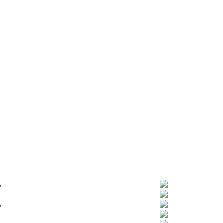
%
%
%