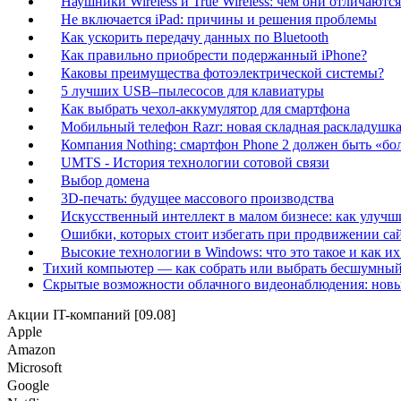
Наушники Wireless и True Wireless: чем они отличаются
Не включается iPad: причины и решения проблемы
Как ускорить передачу данных по Bluetooth
Как правильно приобрести подержанный iPhone?
Каковы преимущества фотоэлектрической системы?
5 лучших USB–пылесосов для клавиатуры
Как выбрать чехол-аккумулятор для смартфона
Мобильный телефон Razr: новая складная раскладушка 
Компания Nothing: смартфон Phone 2 должен быть «бо
UMTS - История технологии сотовой связи
Выбор домена
3D-печать: будущее массового производства
Искусственный интеллект в малом бизнесе: как улучш
Ошибки, которых стоит избегать при продвижении са
Высокие технологии в Windows: что это такое и как и
Тихий компьютер — как собрать или выбрать бесшумный
Скрытые возможности облачного видеонаблюдения: новы
Акции IT-компаний [09.08]
Apple
Amazon
Microsoft
Google