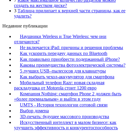
7
Какое максимальное количество разделов можно
создать на жестком диске?
3
Таблица прилипает к верхней части страницы, как ее
удалить?
Недавние публикации
Наушники Wireless и True Wireless: чем они
отличаются?
Не включается iPad: причины и решения проблемы
Как ускорить передачу данных по Bluetooth
Как правильно приобрести подержанный iPhone?
Каковы преимущества фотоэлектрической системы?
5 лучших USB–пылесосов для клавиатуры
Как выбрать чехол-аккумулятор для смартфона
Мобильный телефон Razr: новая складная
раскладушка от Motorola стоит 1200 евро
Компания Nothing: смартфон Phone 2 должен быть
«более премиальным» и выйти в этом году
UMTS - История технологии сотовой связи
Выбор домена
3D-печать: будущее массового производства
Искусственный интеллект в малом бизнесе: как
улучшить эффективность и конкурентоспособность