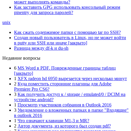
может выполнять команды?
Как заставить GPG использовать консольный режим
pinentry для запроса паролей?
unix
Как сжать содержимое папки с помощью tar по SSH?
Создан новый пользователь в Linux, но не может войти
в putty или SSH или иначе [закрыто]
Разница между df-k и du-sh
Недавние вопросы
6
MS Word в PDF. Поврежденные границы таблиц
[закрыто]
1
XFX radeon hd 6950 вырезается через несколько минут
2
Куда поместить сторонние плагины для Adobe
Premiere Pro CS6?
3
Как получить доступ к / storage / emulated/0 / DCIM на
устройстве android?
1
Просмотр участников собрания в Outlook 2016
3
Уведомление о вложенных папках в папке "Входящие"
в outlook 2016
1
Что означают клавиши M1-3 и MR?
2
Автор документа, из которого был создан pdf?