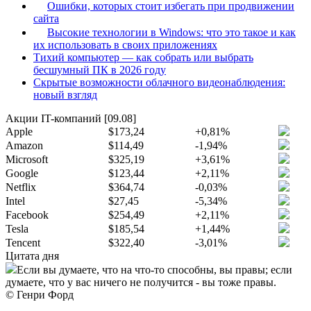
Ошибки, которых стоит избегать при продвижении
сайта
Высокие технологии в Windows: что это такое и как
их использовать в своих приложениях
Тихий компьютер — как собрать или выбрать
бесшумный ПК в 2026 году
Скрытые возможности облачного видеонаблюдения:
новый взгляд
Акции IT-компаний [09.08]
Apple
$173,24
+0,81%
Amazon
$114,49
-1,94%
Microsoft
$325,19
+3,61%
Google
$123,44
+2,11%
Netflix
$364,74
-0,03%
Intel
$27,45
-5,34%
Facebook
$254,49
+2,11%
Tesla
$185,54
+1,44%
Tencent
$322,40
-3,01%
Цитата дня
Если вы думаете, что на что-то способны, вы правы; если
думаете, что у вас ничего не получится - вы тоже правы.
© Генри Форд