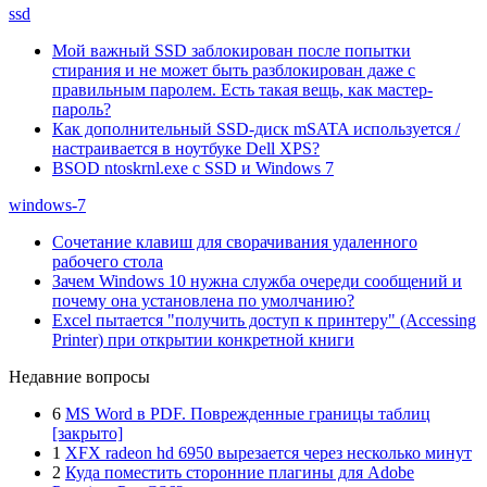
ssd
Мой важный SSD заблокирован после попытки
стирания и не может быть разблокирован даже с
правильным паролем. Есть такая вещь, как мастер-
пароль?
Как дополнительный SSD-диск mSATA используется /
настраивается в ноутбуке Dell XPS?
BSOD ntoskrnl.exe с SSD и Windows 7
windows-7
Сочетание клавиш для сворачивания удаленного
рабочего стола
Зачем Windows 10 нужна служба очереди сообщений и
почему она установлена по умолчанию?
Excel пытается "получить доступ к принтеру" (Accessing
Printer) при открытии конкретной книги
Недавние вопросы
6
MS Word в PDF. Поврежденные границы таблиц
[закрыто]
1
XFX radeon hd 6950 вырезается через несколько минут
2
Куда поместить сторонние плагины для Adobe