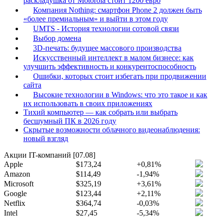
раскладушка от Motorola стоит 1200 евро
Компания Nothing: смартфон Phone 2 должен быть
«более премиальным» и выйти в этом году
UMTS - История технологии сотовой связи
Выбор домена
3D-печать: будущее массового производства
Искусственный интеллект в малом бизнесе: как
улучшить эффективность и конкурентоспособность
Ошибки, которых стоит избегать при продвижении
сайта
Высокие технологии в Windows: что это такое и как
их использовать в своих приложениях
Тихий компьютер — как собрать или выбрать
бесшумный ПК в 2026 году
Скрытые возможности облачного видеонаблюдения:
новый взгляд
Акции IT-компаний [07.08]
Apple
$173,24
+0,81%
Amazon
$114,49
-1,94%
Microsoft
$325,19
+3,61%
Google
$123,44
+2,11%
Netflix
$364,74
-0,03%
Intel
$27,45
-5,34%