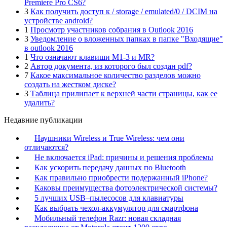
Premiere Pro CS6?
3
Как получить доступ к / storage / emulated/0 / DCIM на
устройстве android?
1
Просмотр участников собрания в Outlook 2016
3
Уведомление о вложенных папках в папке "Входящие"
в outlook 2016
1
Что означают клавиши M1-3 и MR?
2
Автор документа, из которого был создан pdf?
7
Какое максимальное количество разделов можно
создать на жестком диске?
3
Таблица прилипает к верхней части страницы, как ее
удалить?
Недавние публикации
Наушники Wireless и True Wireless: чем они
отличаются?
Не включается iPad: причины и решения проблемы
Как ускорить передачу данных по Bluetooth
Как правильно приобрести подержанный iPhone?
Каковы преимущества фотоэлектрической системы?
5 лучших USB–пылесосов для клавиатуры
Как выбрать чехол-аккумулятор для смартфона
Мобильный телефон Razr: новая складная