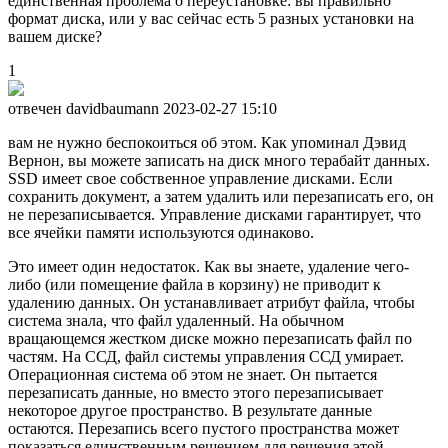
единственная проблема о переустановке: вы правильно
формат диска, или у вас сейчас есть 5 разных установки на
вашем диске?
1
отвечен davidbaumann
2023-02-27 15:10
вам не нужно беспокоиться об этом. Как упоминал Дэвид
Вернон, вы можете записать на диск много терабайт данных.
SSD имеет свое собственное управление дисками. Если
сохранить документ, а затем удалить или перезаписать его, он
не перезаписывается. Управление дисками гарантирует, что
все ячейки памяти используются одинаково.
Это имеет один недостаток. Как вы знаете, удаление чего-
либо (или помещение файла в корзину) не приводит к
удалению данных. Он устанавливает атрибут файла, чтобы
система знала, что файл удаленный. На обычном
вращающемся жестком диске можно перезаписать файл по
частям. На ССД, файл системы управления ССД умирает.
Операционная система об этом не знает. Он пытается
перезаписать данные, но вместо этого перезаписывает
некоторое другое пространство. В результате данные
остаются. Перезапись всего пустого пространства может
показаться единственным решением для решения этой