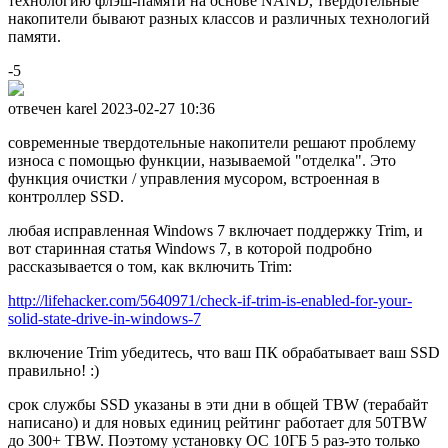
технологию флэш-памяти на основе NAND, твердотельные
накопители бывают разных классов и различных технологий
памяти.
-5
отвечен karel
2023-02-27 10:36
современные твердотельные накопители решают проблему
износа с помощью функции, называемой "отделка". Это
функция очистки / управления мусором, встроенная в
контроллер SSD.
любая исправленная Windows 7 включает поддержку Trim, и
вот старинная статья Windows 7, в которой подробно
рассказывается о том, как включить Trim:
http://lifehacker.com/5640971/check-if-trim-is-enabled-for-your-
solid-state-drive-in-windows-7
включение Trim убедитесь, что ваш ПК обрабатывает ваш SSD
правильно! :)
срок службы SSD указаны в эти дни в общей TBW (терабайт
написано) и для новых единиц рейтинг работает для 50TBW
до 300+ TBW. Поэтому установку ОС 10ГБ 5 раз-это только