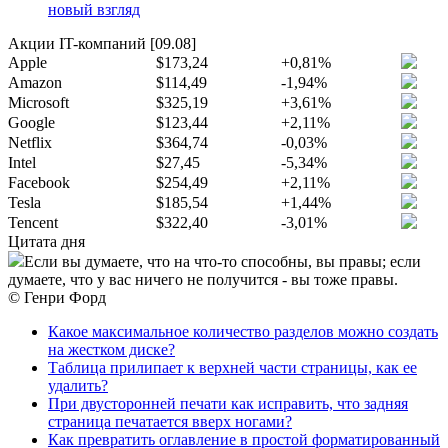
новый взгляд
Акции IT-компаний [09.08]
Apple
$173,24
+0,81%
Amazon
$114,49
-1,94%
Microsoft
$325,19
+3,61%
Google
$123,44
+2,11%
Netflix
$364,74
-0,03%
Intel
$27,45
-5,34%
Facebook
$254,49
+2,11%
Tesla
$185,54
+1,44%
Tencent
$322,40
-3,01%
Цитата дня
Если вы думаете, что на что-то способны, вы правы; если
думаете, что у вас ничего не получится - вы тоже правы.
© Генри Форд
Какое максимальное количество разделов можно создать
на жестком диске?
Таблица прилипает к верхней части страницы, как ее
удалить?
При двусторонней печати как исправить, что задняя
страница печатается вверх ногами?
Как превратить оглавление в простой форматированный