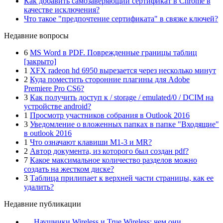
Как добавить самозаверяющий сертификат в Chrome в
качестве исключения?
Что такое "предпочтение сертификата" в связке ключей?
Недавние вопросы
6
MS Word в PDF. Поврежденные границы таблиц
[закрыто]
1
XFX radeon hd 6950 вырезается через несколько минут
2
Куда поместить сторонние плагины для Adobe
Premiere Pro CS6?
3
Как получить доступ к / storage / emulated/0 / DCIM на
устройстве android?
1
Просмотр участников собрания в Outlook 2016
3
Уведомление о вложенных папках в папке "Входящие"
в outlook 2016
1
Что означают клавиши M1-3 и MR?
2
Автор документа, из которого был создан pdf?
7
Какое максимальное количество разделов можно
создать на жестком диске?
3
Таблица прилипает к верхней части страницы, как ее
удалить?
Недавние публикации
Наушники Wireless и True Wireless: чем они