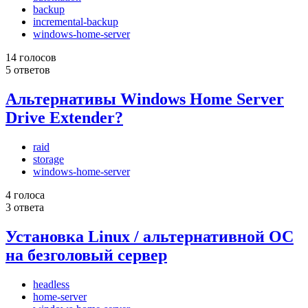
backup
incremental-backup
windows-home-server
14 голосов
5 ответов
Альтернативы Windows Home Server
Drive Extender?
raid
storage
windows-home-server
4 голоса
3 ответа
Установка Linux / альтернативной ОС
на безголовый сервер
headless
home-server