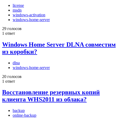
license
msdn
windows-activation
windows-home-server
29 голосов
1 ответ
Windows Home Server DLNA совместим
из коробки?
dlna
windows-home-server
20 голосов
1 ответ
Восстановление резервных копий
клиента WHS2011 из облака?
backup
online-backup