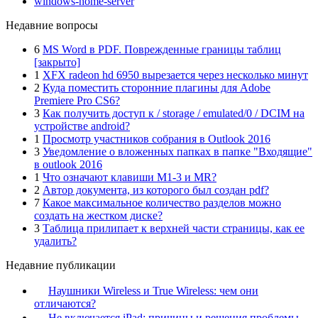
windows-home-server
Недавние вопросы
6
MS Word в PDF. Поврежденные границы таблиц
[закрыто]
1
XFX radeon hd 6950 вырезается через несколько минут
2
Куда поместить сторонние плагины для Adobe
Premiere Pro CS6?
3
Как получить доступ к / storage / emulated/0 / DCIM на
устройстве android?
1
Просмотр участников собрания в Outlook 2016
3
Уведомление о вложенных папках в папке "Входящие"
в outlook 2016
1
Что означают клавиши M1-3 и MR?
2
Автор документа, из которого был создан pdf?
7
Какое максимальное количество разделов можно
создать на жестком диске?
3
Таблица прилипает к верхней части страницы, как ее
удалить?
Недавние публикации
Наушники Wireless и True Wireless: чем они
отличаются?
Не включается iPad: причины и решения проблемы