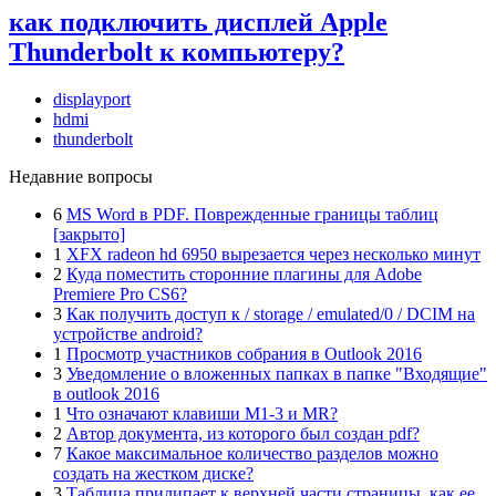
как подключить дисплей Apple
Thunderbolt к компьютеру?
displayport
hdmi
thunderbolt
Недавние вопросы
6
MS Word в PDF. Поврежденные границы таблиц
[закрыто]
1
XFX radeon hd 6950 вырезается через несколько минут
2
Куда поместить сторонние плагины для Adobe
Premiere Pro CS6?
3
Как получить доступ к / storage / emulated/0 / DCIM на
устройстве android?
1
Просмотр участников собрания в Outlook 2016
3
Уведомление о вложенных папках в папке "Входящие"
в outlook 2016
1
Что означают клавиши M1-3 и MR?
2
Автор документа, из которого был создан pdf?
7
Какое максимальное количество разделов можно
создать на жестком диске?
3
Таблица прилипает к верхней части страницы, как ее