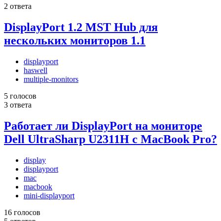
2 ответа
DisplayPort 1.2 MST Hub для
нескольких мониторов 1.1
displayport
haswell
multiple-monitors
5 голосов
3 ответа
Работает ли DisplayPort на мониторе
Dell UltraSharp U2311H с MacBook Pro?
display
displayport
mac
macbook
mini-displayport
16 голосов