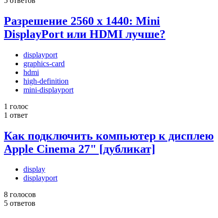
5 ответов
Разрешение 2560 x 1440: Mini
DisplayPort или HDMI лучше?
displayport
graphics-card
hdmi
high-definition
mini-displayport
1 голос
1 ответ
Как подключить компьютер к дисплею
Apple Cinema 27" [дубликат]
display
displayport
8 голосов
5 ответов