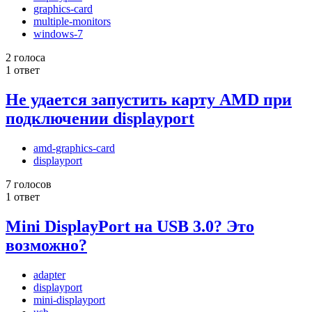
graphics-card
multiple-monitors
windows-7
2 голоса
1 ответ
Не удается запустить карту AMD при
подключении displayport
amd-graphics-card
displayport
7 голосов
1 ответ
Mini DisplayPort на USB 3.0? Это
возможно?
adapter
displayport
mini-displayport