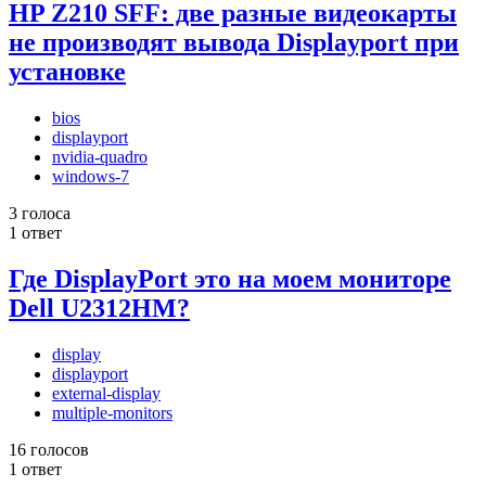
HP Z210 SFF: две разные видеокарты
не производят вывода Displayport при
установке
bios
displayport
nvidia-quadro
windows-7
3 голоса
1 ответ
Где DisplayPort это на моем мониторе
Dell U2312HM?
display
displayport
external-display
multiple-monitors
16 голосов
1 ответ