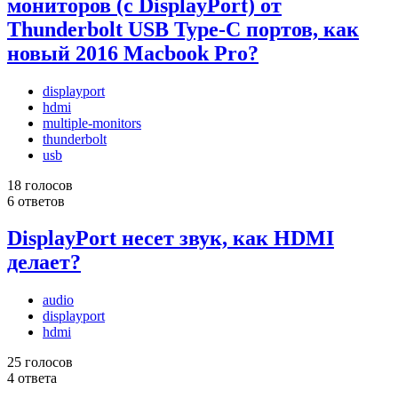
мониторов (с DisplayPort) от
Thunderbolt USB Type-C портов, как
новый 2016 Macbook Pro?
displayport
hdmi
multiple-monitors
thunderbolt
usb
18 голосов
6 ответов
DisplayPort несет звук, как HDMI
делает?
audio
displayport
hdmi
25 голосов
4 ответа