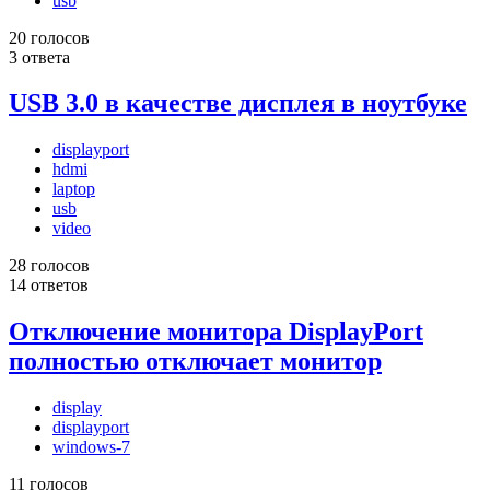
usb
20 голосов
3 ответа
USB 3.0 в качестве дисплея в ноутбуке
displayport
hdmi
laptop
usb
video
28 голосов
14 ответов
Отключение монитора DisplayPort
полностью отключает монитор
display
displayport
windows-7
11 голосов