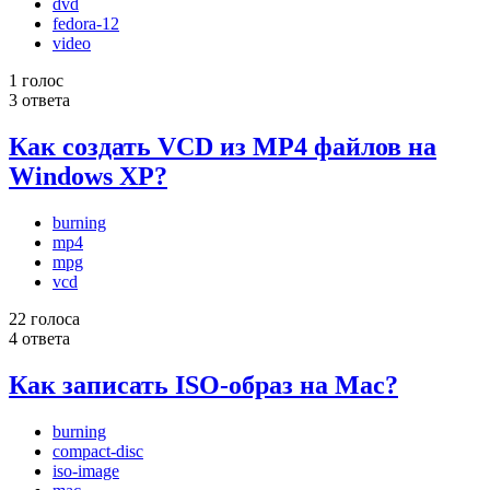
dvd
fedora-12
video
1 голос
3 ответа
Как создать VCD из MP4 файлов на
Windows XP?
burning
mp4
mpg
vcd
22 голоса
4 ответа
Как записать ISO-образ на Mac?
burning
compact-disc
iso-image