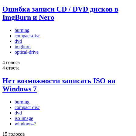
Ошибка записи CD / DVD дисков в
ImgBurn и Nero
burning
compact-disc
dvd
imgburn
optical-drive
4 голоса
4 ответа
Нет возможности записать ISO на
Windows 7
burning
compact-disc
dvd
iso-image
windows-7
15 голосов