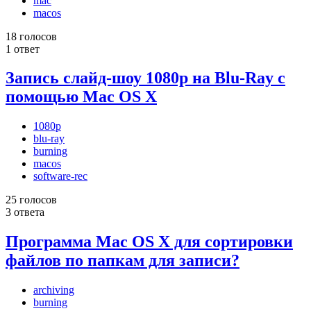
mac
macos
18 голосов
1 ответ
Запись слайд-шоу 1080p на Blu-Ray с
помощью Mac OS X
1080p
blu-ray
burning
macos
software-rec
25 голосов
3 ответа
Программа Mac OS X для сортировки
файлов по папкам для записи?
archiving
burning