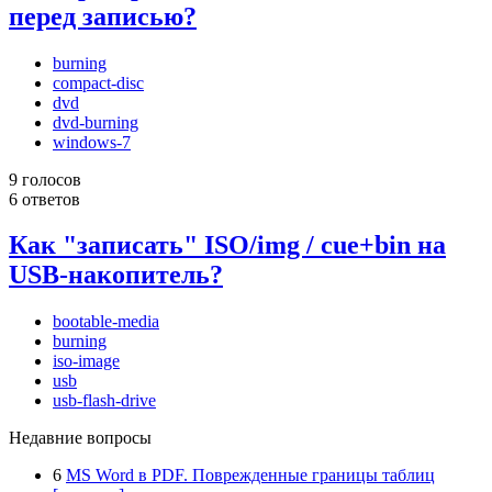
перед записью?
burning
compact-disc
dvd
dvd-burning
windows-7
9 голосов
6 ответов
Как "записать" ISO/img / cue+bin на
USB-накопитель?
bootable-media
burning
iso-image
usb
usb-flash-drive
Недавние вопросы
6
MS Word в PDF. Поврежденные границы таблиц