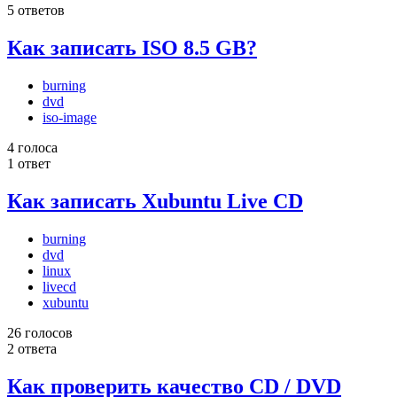
5 ответов
Как записать ISO 8.5 GB?
burning
dvd
iso-image
4 голоса
1 ответ
Как записать Xubuntu Live CD
burning
dvd
linux
livecd
xubuntu
26 голосов
2 ответа
Как проверить качество CD / DVD