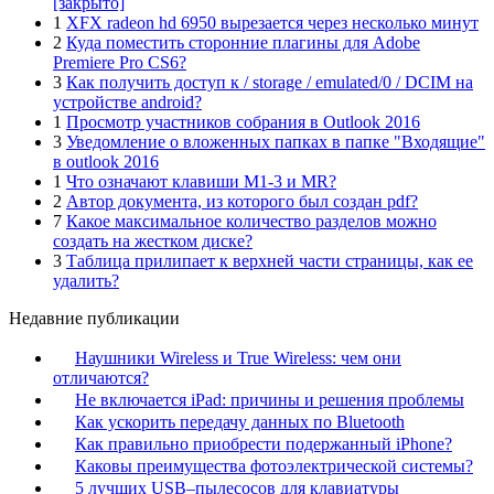
[закрыто]
1
XFX radeon hd 6950 вырезается через несколько минут
2
Куда поместить сторонние плагины для Adobe
Premiere Pro CS6?
3
Как получить доступ к / storage / emulated/0 / DCIM на
устройстве android?
1
Просмотр участников собрания в Outlook 2016
3
Уведомление о вложенных папках в папке "Входящие"
в outlook 2016
1
Что означают клавиши M1-3 и MR?
2
Автор документа, из которого был создан pdf?
7
Какое максимальное количество разделов можно
создать на жестком диске?
3
Таблица прилипает к верхней части страницы, как ее
удалить?
Недавние публикации
Наушники Wireless и True Wireless: чем они
отличаются?
Не включается iPad: причины и решения проблемы
Как ускорить передачу данных по Bluetooth
Как правильно приобрести подержанный iPhone?
Каковы преимущества фотоэлектрической системы?
5 лучших USB–пылесосов для клавиатуры