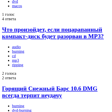
dvd
macos
1 голос
4 ответа
Что произойдет, если поцарапанный
компакт-диск будет разорван в MP3?
audio
burning
cd
mp3
ripping
2 голоса
2 ответа
Горящий Снежный Барс 10.6 DMG
всегда терпит неудачу
burning
dvd-burning