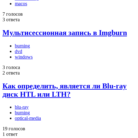
macos
7 голосов
3 ответа
Мультисессионная запись в Imgburn
burning
dvd
windows
3 голоса
2 ответа
Как определить, является ли Blu-ray
диск HTL или LTH?
blu-ray
burning
optical-media
19 голосов
1 ответ