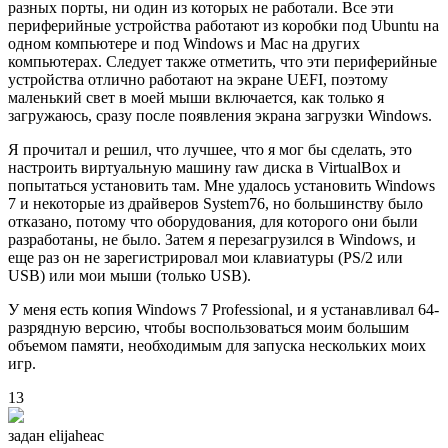
разных порты, ни один из которых не работали. Все эти
периферийные устройства работают из коробки под Ubuntu на
одном компьютере и под Windows и Mac на других
компьютерах. Следует также отметить, что эти периферийные
устройства отлично работают на экране UEFI, поэтому
маленький свет в моей мыши включается, как только я
загружаюсь, сразу после появления экрана загрузки Windows.
Я прочитал и решил, что лучшее, что я мог бы сделать, это
настроить виртуальную машину raw диска в VirtualBox и
попытаться установить там. Мне удалось установить Windows
7 и некоторые из драйверов System76, но большинству было
отказано, потому что оборудования, для которого они были
разработаны, не было. Затем я перезагрузился в Windows, и
еще раз он не зарегистрировал мои клавиатуры (PS/2 или
USB) или мои мыши (только USB).
У меня есть копия Windows 7 Professional, и я устанавливал 64-
разрядную версию, чтобы воспользоваться моим большим
объемом памяти, необходимым для запуска нескольких моих
игр.
13
задан
elijaheac