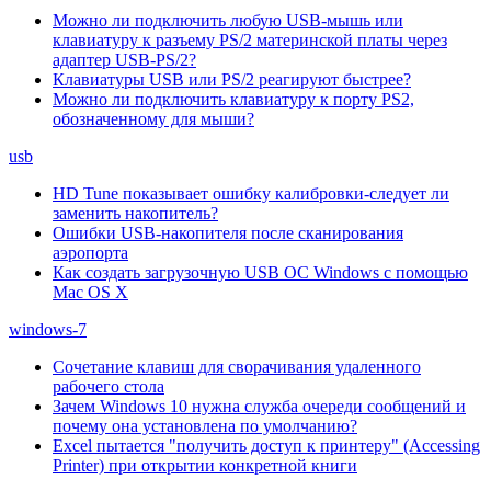
Можно ли подключить любую USB-мышь или
клавиатуру к разъему PS/2 материнской платы через
адаптер USB-PS/2?
Клавиатуры USB или PS/2 реагируют быстрее?
Можно ли подключить клавиатуру к порту PS2,
обозначенному для мыши?
usb
HD Tune показывает ошибку калибровки-следует ли
заменить накопитель?
Ошибки USB-накопителя после сканирования
аэропорта
Как создать загрузочную USB ОС Windows с помощью
Mac OS X
windows-7
Сочетание клавиш для сворачивания удаленного
рабочего стола
Зачем Windows 10 нужна служба очереди сообщений и
почему она установлена по умолчанию?
Excel пытается "получить доступ к принтеру" (Accessing
Printer) при открытии конкретной книги