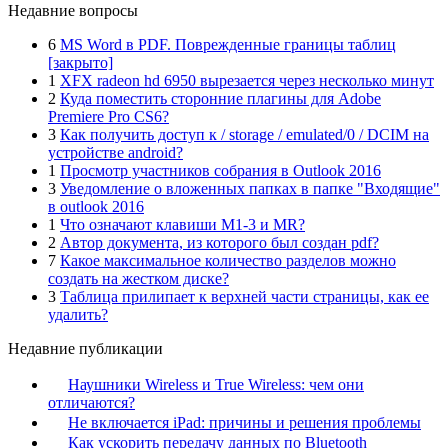
Недавние вопросы
6
MS Word в PDF. Поврежденные границы таблиц
[закрыто]
1
XFX radeon hd 6950 вырезается через несколько минут
2
Куда поместить сторонние плагины для Adobe
Premiere Pro CS6?
3
Как получить доступ к / storage / emulated/0 / DCIM на
устройстве android?
1
Просмотр участников собрания в Outlook 2016
3
Уведомление о вложенных папках в папке "Входящие"
в outlook 2016
1
Что означают клавиши M1-3 и MR?
2
Автор документа, из которого был создан pdf?
7
Какое максимальное количество разделов можно
создать на жестком диске?
3
Таблица прилипает к верхней части страницы, как ее
удалить?
Недавние публикации
Наушники Wireless и True Wireless: чем они
отличаются?
Не включается iPad: причины и решения проблемы
Как ускорить передачу данных по Bluetooth