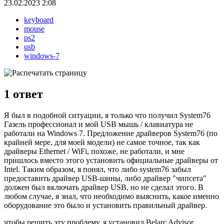
23.02.2023 2:08
keyboard
mouse
ps2
usb
windows-7
1
ответ
Я был в подобной ситуации, я только что получил System76
Газель профессионал и мой USB мышь / клавиатура не
работали на Windows 7. Предложение драйверов System76 (по
крайней мере, для моей модели) не самое точное, так как
драйверы Ethernet / WiFi, похоже, не работали, и мне
пришлось вместо этого установить официальные драйверы от
Intel. Таким образом, я понял, что либо system76 забыл
предоставить драйвер USB-шины, либо драйвер "чипсета"
должен был включать драйвер USB, но не сделал этого. В
любом случае, я знал, что необходимо выяснить, какое именно
оборудование это было и установить правильный драйвер.
чтобы решить эту проблему, я установил Belarc Advisor,