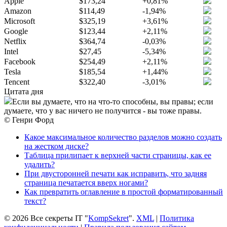
Apple
$173,24
+0,81%
Amazon
$114,49
-1,94%
Microsoft
$325,19
+3,61%
Google
$123,44
+2,11%
Netflix
$364,74
-0,03%
Intel
$27,45
-5,34%
Facebook
$254,49
+2,11%
Tesla
$185,54
+1,44%
Tencent
$322,40
-3,01%
Цитата дня
Если вы думаете, что на что-то способны, вы правы; если
думаете, что у вас ничего не получится - вы тоже правы.
© Генри Форд
Какое максимальное количество разделов можно создать
на жестком диске?
Таблица прилипает к верхней части страницы, как ее
удалить?
При двусторонней печати как исправить, что задняя
страница печатается вверх ногами?
Как превратить оглавление в простой форматированный
текст?
© 2026 Все секреты IT "
KompSekret
".
XML
|
Политика