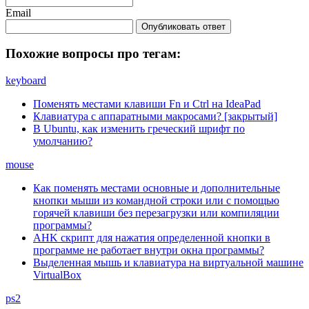
Email
Опубликовать ответ
Похожие вопросы про тегам:
keyboard
Поменять местами клавиши Fn и Ctrl на IdeaPad
Клавиатура с аппаратными макросами? [закрытый]
В Ubuntu, как изменить греческий шрифт по
умолчанию?
mouse
Как поменять местами основные и дополнительные
кнопки мыши из командной строки или с помощью
горячей клавиши без перезагрузки или компиляции
программы?
AHK скрипт для нажатия определенной кнопки в
программе не работает внутри окна программы?
Выделенная мышь и клавиатура на виртуальной машине
VirtualBox
ps2