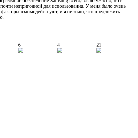
рограммное обеспечение Samsung всегда было ужасно, но в
а почти непригодной для использования. У меня было очень
и факторы взаимодействуют, и я не знаю, что предложить
ю.
6
4
21