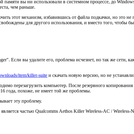
ой памяти вы ни использовали в системном процессе, до Window
еста, чем раньше.
ючить этот механизм, избавившись от файла подкачки, но это н
вобождены для другого использования, и вместо того, чтобы быт
r". Если вы удалите его, проблема исчезнет, но так же сети, ка
wnloads/item/killer-suite
и скачать новую версию, но не устанавлив
ходимо перезагрузить компьютер. После резервного копировани
16 года, похоже, не имеет той же проблемы.
зывает эту проблему.
является частью Qualcomms Aethos Killer Wireless-AC / Wireless