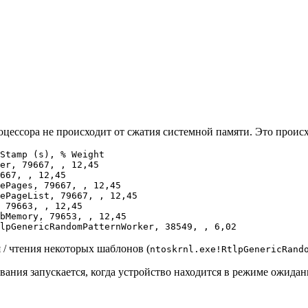
роцессора не происходит от сжатия системной памяти. Это проис
Stamp (s), % Weight

er, 79667, , 12,45

667, , 12,45

ePages, 79667, , 12,45

ePageList, 79667, , 12,45

 79663, , 12,45

bMemory, 79653, , 12,45

 / чтения некоторых шаблонов (
ntoskrnl.exe!RtlpGenericRand
ивания запускается, когда устройство находится в режиме ожидан