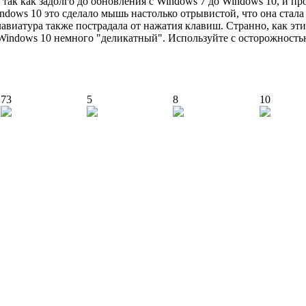
 так как задолго до обновления с Windows 7 до Windows 10, и п
indows 10 это сделало мышь настолько отрывистой, что она стал
клавиатура также пострадала от нажатия клавиш. Странно, как эт
о Windows 10 немного "деликатный". Используйте с осторожность
73
5
8
10