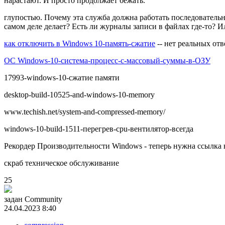
нарастают. И просто продолжает бежать.
глупостью. Почему эта служба должна работать последователь
самом деле делает? Есть ли журналы записи в файлах где-то?
как отключить в Windows 10-память-сжатие
-- нет реальных отв
ОС Windows-10-система-процесс-с-массовый-суммы-в-ОЗУ
17993-windows-10-сжатие памяти
desktop-build-10525-and-windows-10-memory
www.techish.net/system-and-compressed-memory/
windows-10-build-1511-перегрев-cpu-вентилятор-всегда
Рекордер Производительности Windows - теперь нужна ссылка
скраб техническое обслуживание
25
задан
Community
24.04.2023 8:40