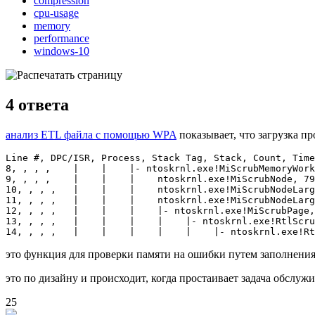
compression
cpu-usage
memory
performance
windows-10
4
ответа
анализ ETL файла с помощью WPA
показывает, что загрузка п
Line #, DPC/ISR, Process, Stack Tag, Stack, Count, Time
8, , , ,    |    |    |- ntoskrnl.exe!MiScrubMemoryWork
9, , , ,    |    |    |    ntoskrnl.exe!MiScrubNode, 79
10, , , ,   |    |    |    ntoskrnl.exe!MiScrubNodeLarg
11, , , ,   |    |    |    ntoskrnl.exe!MiScrubNodeLarg
12, , , ,   |    |    |    |- ntoskrnl.exe!MiScrubPage,
13, , , ,   |    |    |    |    |- ntoskrnl.exe!RtlScru
это функция для проверки памяти на ошибки путем заполнения
это по дизайну и происходит, когда простаивает задача обслуж
25