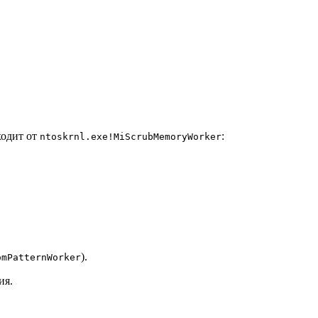
ходит от
:
ntoskrnl.exe!MiScrubMemoryWorker
).
omPatternWorker
ия.