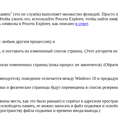
память" (это не служба) выполняет множество функций. Просто 
Чтобы узнать это, используйте Process Explorer, чтобы найти им
символы в Process Explorer, как описано
в ответ
.
о с любым другим процессом); и
, и поставить на измененный список страниц. (Этот алгоритм н
в списке измененных страниц (пока процесс не закончится). (Обр
комендуется), поведение отличается между Windows 10 и предыду
чки и физические страницы будут перемещены в список резервных 
овины места, как это было раньше) и спрятал в адресном простра
 освободить память, ее можно записать в файл подкачки и освоб
ространству файла подкачки и времени ввода-вывода.)