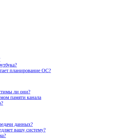
?
оутбука?
ботает планирование ОС?
стимы ли они?
имом памяти канала
p?
редачи данных?
едляет вашу систему?
ма?