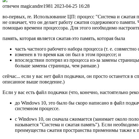
отвечен magicandre1981
2023-04-25 16:28
во-первых, re. Использование ЦП: процесс "Система и сжатая 
не означает, что он делает работу сжатия содержимого памяти. 
помощью времени процессора. Для этого необходимо настроить 
память, которая является сжатая-это память, которая была
часть частного рабочего набора процесса (т. е. совместн
изменен в то время как он был в этом процессе; и
впоследствии потерял из процесса из-за замены страницы
больше замены страницы, чем раньше.)
сейчас... если у вас нет файл подкачки, он просто останется 
описанное выше поведение.)
Если у вас есть файл подкачки (что, конечно, настоятельно ре
до Windows 10, это было бы скоро написано в файл подка
системном процессе.
с Windows 10, он сначала сжимается (занимает около пол
называется "Система и сжатая память"). Если необходимо
преимущества сжатия пространства применимы также к п