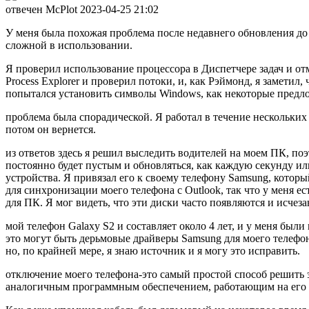
отвечен McPlot
2023-04-25 21:02
У меня была похожая проблема после недавнего обновления до Wi
сложной в использовании.
Я проверил использование процессора в Диспетчере задач и отм
Process Explorer и проверил потоки, и, как Рэймонд, я замети
попытался установить символы Windows, как некоторые предло
проблема была спорадической. Я работал в течение нескольких ч
потом он вернется.
из ответов здесь я решил выследить водителей на моем ПК, поэ
постоянно будет пустым и обновляться, как каждую секунду 
устройства. Я привязал его к своему телефону Samsung, котор
для синхронизации моего телефона с Outlook, так что у меня 
для ПК. Я мог видеть, что эти диски часто появляются и исчез
мой телефон Galaxy S2 и составляет около 4 лет, и у меня бы
это могут быть дерьмовые драйверы Samsung для моего телефона.
но, по крайней мере, я знаю источник и я могу это исправить.
отключение моего телефона-это самый простой способ решить эт
аналогичным программным обеспечением, работающим на его ко