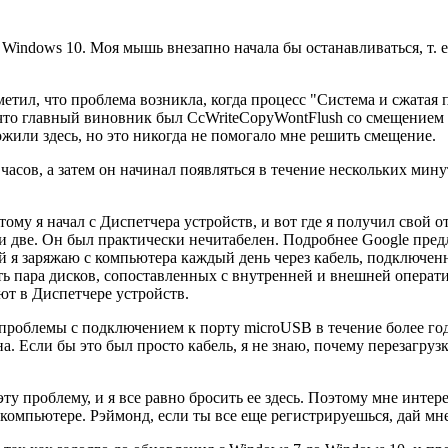
ndows 10. Моя мышь внезапно начала бы останавливаться, т. е. д
етил, что проблема возникла, когда процесс "Система и сжатая п
л, что главный виновник был CcWriteCopyWontFlush со смещением
жили здесь, но это никогда не помогало мне решить смещение.
асов, а затем он начинал появляться в течение нескольких минут,
тому я начал с Диспетчера устройств, и вот где я получил свой о
или две. Он был практически нечитабелен. Подробнее Google п
ый я заряжаю с компьютера каждый день через кабель, подключе
есть пара дисков, сопоставленных с внутренней и внешней опера
ают в Диспетчере устройств.
ли проблемы с подключением к порту microUSB в течение более г
 Если бы это был просто кабель, я не знаю, почему перезагрузка
у проблему, и я все равно бросить ее здесь. Поэтому мне интер
мпьютере. Рэймонд, если ты все еще регистрируешься, дай мне