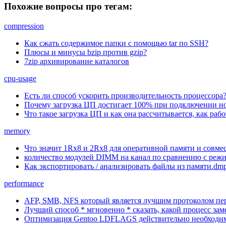
Похожие вопросы про тегам:
compression
Как сжать содержимое папки с помощью tar по SSH?
Плюсы и минусы bzip против gzip?
7zip архивирование каталогов
cpu-usage
Есть ли способ ускорить производительность процессора
Почему загрузка ЦП достигает 100% при подключении н
Что такое загрузка ЦП и как она рассчитывается, как ра
memory
Что значит 1Rx8 и 2Rx8 для оперативной памяти и совме
количество модулей DIMM на канал по сравнению с реж
Как экспортировать / анализировать файлы из памяти.dm
performance
AFP, SMB, NFS который является лучшим протоколом пе
Лучший способ * мгновенно * сказать, какой процесс зам
Оптимизация Gentoo LDFLAGS действительно необходи