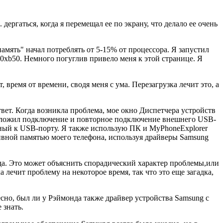
ергаться, когда я перемещал ее по экрану, что делало ее очень
амять" начал потреблять от 5-15% от процессора. Я запустил
 0xb50. Немного погуглив привело меня к этой странице. Я
 время от времени, сводя меня с ума. Перезагрузка лечит это, а
твет. Когда возникла проблема, мое окно Диспетчера устройств
редложил подключение и повторное подключение внешнего USB-
нный к USB-порту. Я также использую ПК и MyPhoneExplorer
тивной памятью моего телефона, используя драйверы Samsung
ода. Это может объяснить спорадический характер проблемы,или
 лечит проблему на некоторое время, так что это еще загадка,
есно, был ли у Рэймонда также драйвер устройства Samsung с
 знать.