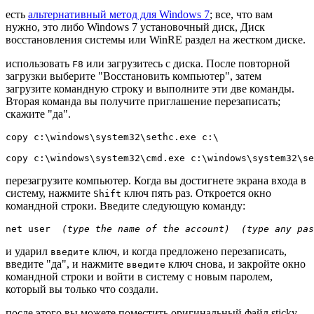
есть
альтернативный метод для Windows 7
; все, что вам
нужно, это либо Windows 7 установочный диск, Диск
восстановления системы или WinRE раздел на жестком диске.
использовать
или загрузитесь с диска. После повторной
F8
загрузки выберите "Восстановить компьютер", затем
загрузите командную строку и выполните эти две команды.
Вторая команда вы получите приглашение перезаписать;
скажите "да".
copy c:\windows\system32\sethc.exe c:\

перезагрузите компьютер. Когда вы достигнете экрана входа в
систему, нажмите
ключ пять раз. Откроется окно
Shift
командной строки. Введите следующую команду:
net user  
(type the name of the account)  (type any pas
и ударил
ключ, и когда предложено перезаписать,
введите
введите "да", и нажмите
ключ снова, и закройте окно
введите
командной строки и войти в систему с новым паролем,
который вы только что создали.
после этого вы можете поместить оригинальный файл sticky