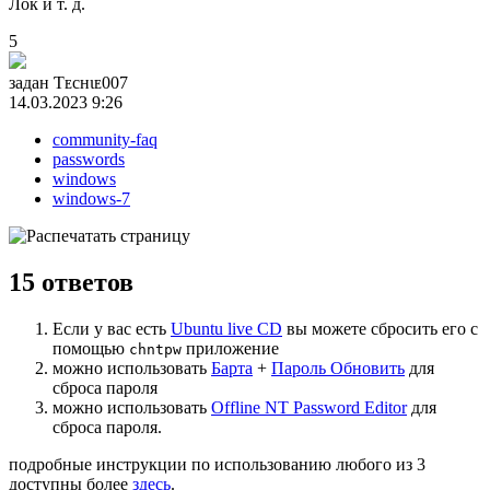
Лок и т. д.
5
задан
Ƭᴇcʜιᴇ007
14.03.2023 9:26
community-faq
passwords
windows
windows-7
15
ответов
Если у вас есть
Ubuntu live CD
вы можете сбросить его с
помощью
приложение
chntpw
можно использовать
Барта
+
Пароль Обновить
для
сброса пароля
можно использовать
Offline NT Password Editor
для
сброса пароля.
подробные инструкции по использованию любого из 3
доступны более
здесь
.