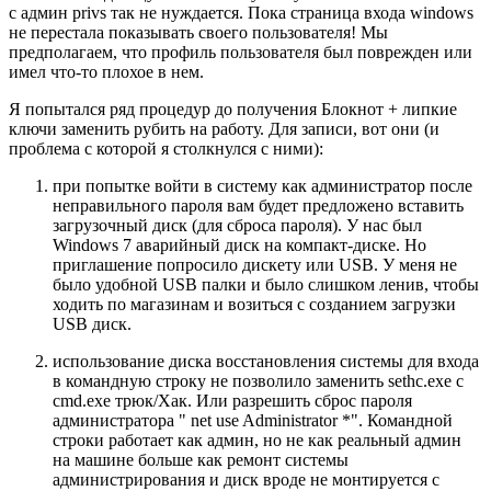
с админ privs так не нуждается. Пока страница входа windows
не перестала показывать своего пользователя! Мы
предполагаем, что профиль пользователя был поврежден или
имел что-то плохое в нем.
Я попытался ряд процедур до получения Блокнот + липкие
ключи заменить рубить на работу. Для записи, вот они (и
проблема с которой я столкнулся с ними):
при попытке войти в систему как администратор после
неправильного пароля вам будет предложено вставить
загрузочный диск (для сброса пароля). У нас был
Windows 7 аварийный диск на компакт-диске. Но
приглашение попросило дискету или USB. У меня не
было удобной USB палки и было слишком ленив, чтобы
ходить по магазинам и возиться с созданием загрузки
USB диск.
использование диска восстановления системы для входа
в командную строку не позволило заменить sethc.exe с
cmd.ехе трюк/Хак. Или разрешить сброс пароля
администратора " net use Administrator *". Командной
строки работает как админ, но не как реальный админ
на машине больше как ремонт системы
администрирования и диск вроде не монтируется с