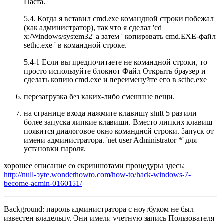
Паста.
5.4. Когда я вставил cmd.exe командной строки побежал
(как администратор), так что я сделал 'cd
x:/Windows/system32' а затем ' копировать cmd.EXE-файл
sethc.exe ' в командной строке.
5.4-1 Если вы предпочитаете не командной строки, то
просто используйте блокнот Файл Открыть браузер и
сделать копию cmd.exe и переименуйте его в sethc.exe
перезагрузка без каких-либо смешные вещи.
на странице входа нажмите клавишу shift 5 раз или
более запуска липкие клавиши. Вместо липких клавиш
появится диалоговое окно командной строки. Запуск от
имени администратора. 'net user Administrator *' для
установки пароля.
хорошее описание со скриншотами процедуры здесь:
http://null-byte.wonderhowto.com/how-to/hack-windows-7-
become-admin-0160151/
Background: пароль администратора с ноутбуком не был
известен владельцу. Они имели учетную запись Пользователя