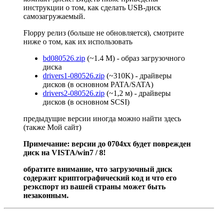
инструкции о том, как сделать USB-диск
самозагружаемый.
Floppy релиз (больше не обновляется), смотрите
ниже о том, как их использовать
bd080526.zip
(~1.4 M) - образ загрузочного
диска
drivers1-080526.zip
(~310K) - драйверы
дисков (в основном PATA/SATA)
drivers2-080526.zip
(~1,2 м) - драйверы
дисков (в основном SCSI)
предыдущие версии иногда можно найти здесь
(также Мой сайт)
Примечание: версии до 0704xx будет поврежден
диск на VISTA/win7 / 8!
обратите внимание, что загрузочный диск
содержит криптографический код и что его
реэкспорт из вашей страны может быть
незаконным.