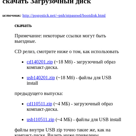
скачать Загрузочный диск
источник:
http://pogostick.net/~pnh/ntpasswd/bootdisk.html
скачать
Примечание: некоторые ссылки могут быть
выездные.
CD релиз, смотрите ниже о том, как использовать
cd140201.zip
(~18 Мб) - загрузочный образ
компакт-диска.
usb140201.zip
(~18 Мб) - файлы для USB
install
предыдущего выпуска:
cd110511.zip
(~4 МБ) - загрузочный образ
компакт-диска.
usb110511.zip
(~4 МБ) - файлы для USB install
файлы внутри USB zip точно такие же, как на
компакт-диске. Видеть ниже приведены