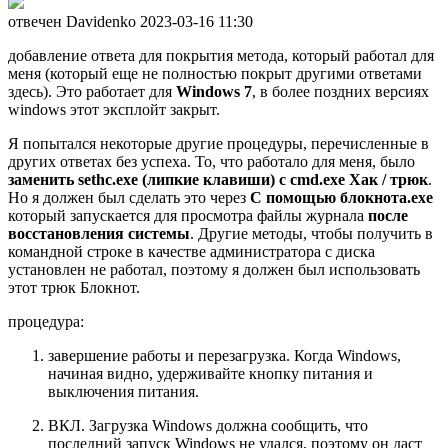
отвечен Davidenko
2023-03-16 11:30
добавление ответа для покрытия метода, который работал для
меня (который еще не полностью покрыт другими ответами
здесь). Это работает для
Windows 7
, в более поздних версиях
windows этот эксплойт закрыт.
Я попытался некоторые другие процедуры, перечисленные в
других ответах без успеха. То, что работало для меня, было
заменить sethc.exe (липкие клавиши) с cmd.exe Хак / трюк
.
Но я должен был сделать это через
С помощью блокнота.exe
который запускается для просмотра файлы журнала
после
восстановления системы
. Другие методы, чтобы получить в
командной строке в качестве администратора с диска
установлен не работал, поэтому я должен был использовать
этот трюк Блокнот.
процедура:
завершение работы и перезагрузка. Когда Windows,
начиная видно, удерживайте кнопку питания и
выключения питания.
ВКЛ. Загрузка Windows должна сообщить, что
последний запуск Windows не удался, поэтому он даст