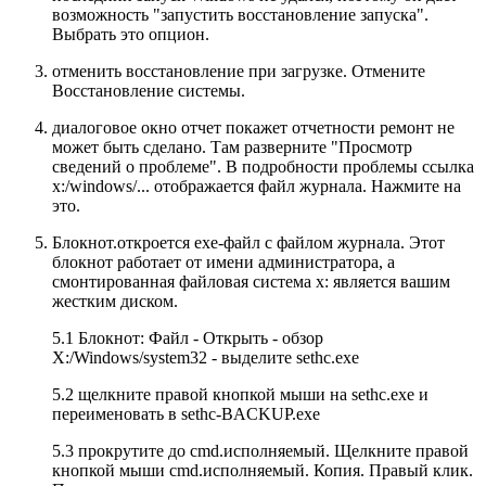
возможность "запустить восстановление запуска".
Выбрать это опцион.
отменить восстановление при загрузке. Отмените
Восстановление системы.
диалоговое окно отчет покажет отчетности ремонт не
может быть сделано. Там разверните "Просмотр
сведений о проблеме". В подробности проблемы ссылка
x:/windows/... отображается файл журнала. Нажмите на
это.
Блокнот.откроется exe-файл с файлом журнала. Этот
блокнот работает от имени администратора, а
смонтированная файловая система x: является вашим
жестким диском.
5.1 Блокнот: Файл - Открыть - обзор
X:/Windows/system32 - выделите sethc.exe
5.2 щелкните правой кнопкой мыши на sethc.exe и
переименовать в sethc-BACKUP.exe
5.3 прокрутите до cmd.исполняемый. Щелкните правой
кнопкой мыши cmd.исполняемый. Копия. Правый клик.