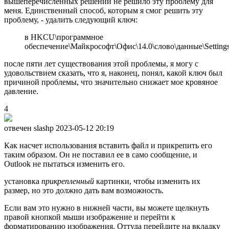
вышеперечисленных решений не решило эту проблему для
меня. Единственный способ, которым я смог решить эту
проблему, - удалить следующий ключ:
в HKCU\программное
обеспечение\Майкрософт\Офис\14.0\слово\данные\Setting
после пяти лет существования этой проблемы, я могу с
удовольствием сказать, что я, наконец, понял, какой ключ был
причиной проблемы, что значительно снижает мое кровяное
давление.
4
отвечен slashp
2023-05-12 20:19
Как насчет использования вставить файл и прикрепить его
таким образом. Он не поставил ее в само сообщение, и
Outlook не пытаться изменить его.
установка
прикрепленный
картинки, чтобы изменить их
размер, но это должно дать вам возможность.
Если вам это нужно в нижней части, вы можете щелкнуть
правой кнопкой мыши изображение и перейти к
форматированию изображения. Оттуда перейдите на вкладку