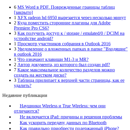
6
MS Word в PDF. Поврежденные границы таблиц
[закрыто]
1
XFX radeon hd 6950 вырезается через несколько минут
2
Куда поместить сторонние плагины для Adobe
Premiere Pro CS6?
3
Как получить доступ к / storage / emulated/0 / DCIM на
устройстве android?
1
Просмотр участников собрания в Outlook 2016
3
Уведомление о вложенных папках в папке "Входящие"
в outlook 2016
1
Что означают клавиши M1-3 и MR?
2
Автор документа, из которого был создан pdf?
7
Какое максимальное количество разделов можно
создать на жестком диске?
3
Таблица прилипает к верхней части страницы, как ее
удалить?
Недавние публикации
Наушники Wireless и True Wireless: чем они
отличаются?
Не включается iPad: причины и решения проблемы
Как ускорить передачу данных по Bluetooth
Как правильно приобрести подержанный iPhone?