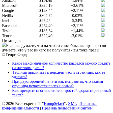
Amazon
$114,49
-1,94%
Microsoft
$325,19
+3,61%
Google
$123,44
+2,11%
Netflix
$364,74
-0,03%
Intel
$27,45
-5,34%
Facebook
$254,49
+2,11%
Tesla
$185,54
+1,44%
Tencent
$322,40
-3,01%
Цитата дня
Если вы думаете, что на что-то способны, вы правы; если
думаете, что у вас ничего не получится - вы тоже правы.
© Генри Форд
Какое максимальное количество разделов можно создать
на жестком диске?
Таблица прилипает к верхней части страницы, как ее
удалить?
При двусторонней печати как исправить, что задняя
страница печатается вверх ногами?
Как превратить оглавление в простой форматированный
текст?
© 2026 Все секреты IT "
KompSekret
".
XML
|
Политика
конфиденциальности
|
Правила пользования сайтом