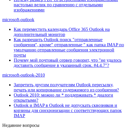
настолько велик по сравнению с отдельными
изображениями
microsoft-outlook
Как переместить календарь Office 365 Outlook на
дополнительный монитор
Как разрешить Outlook поиск "отправленные
сообщения", кроме" отправленные " как папка IMAP по
умолчанию отправленные сообщения электронной
почты
Почему мой почтовый сервер говорит, что "не удалось
доставить сообщение в указанный срок. #4.4.7"?
microsoft-outlook-2010
Запретить другим получателям Outlook пересылку,
печать или копирование содержимого из сообщения?
Outlook 2010: можно ли * поддерживать * диалоги
открытыми?
Outlook и IMAP в Outlook не допускать сквозняков и
корзины для синхронизации с соответствующих папок
IMAP
Недавние вопросы