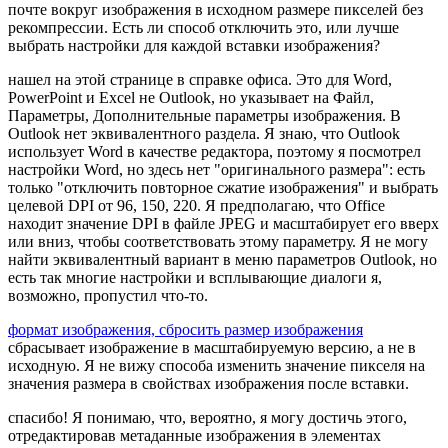
почте вокруг изображения в исходном размере пикселей без
рекомпрессии. Есть ли способ отключить это, или лучше
выбрать настройки для каждой вставки изображения?
нашел на этой странице в справке офиса. Это для Word,
PowerPoint и Excel не Outlook, но указывает на Файл,
Параметры, Дополнительные параметры изображения. В
Outlook нет эквивалентного раздела. Я знаю, что Outlook
использует Word в качестве редактора, поэтому я посмотрел
настройки Word, но здесь нет "оригинального размера": есть
только "отключить повторное сжатие изображения" и выбрать
целевой DPI от 96, 150, 220. Я предполагаю, что Office
находит значение DPI в файле JPEG и масштабирует его вверх
или вниз, чтобы соответствовать этому параметру. Я не могу
найти эквивалентный вариант в меню параметров Outlook, но
есть так многие настройки и всплывающие диалоги я,
возможно, пропустил что-то.
формат изображения, сбросить размер изображения
сбрасывает изображение в масштабируемую версию, а не в
исходную. Я не вижу способа изменить значение пикселя на
значения размера в свойствах изображения после вставки.
спасибо! Я понимаю, что, вероятно, я могу достичь этого,
отредактировав метаданные изображения в элементах