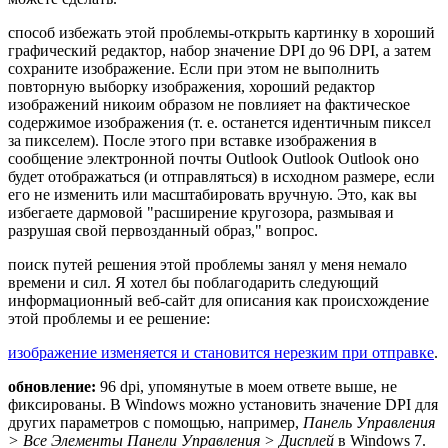
способ избежать этой проблемы-открыть картинку в хороший
графический редактор, набор значение DPI до 96 DPI, а затем
сохраните изображение. Если при этом не выполнить
повторную выборку изображения, хороший редактор
изображений никоим образом не повлияет на фактическое
содержимое изображения (т. е. останется идентичным пиксел
за пикселем). После этого при вставке изображения в
сообщение электронной почты Outlook Outlook Outlook оно
будет отображаться (и отправляться) в исходном размере, если
его не изменить или масштабировать вручную. Это, как вы
избегаете дармовой "расширение кругозора, размывая и
разрушая свой первозданный образ," вопрос.
поиск путей решения этой проблемы занял у меня немало
времени и сил. Я хотел бы поблагодарить следующий
информационный веб-сайт для описания как происхождение
этой проблемы и ее решение:
изображение изменяется и становится нерезким при отправке
.
обновление:
96 dpi, упомянутые в моем ответе выше, не
фиксированы. В Windows можно установить значение DPI для
других параметров с помощью, например,
Панель Управления
> Все Элементы Панели Управления > Дисплей
в Windows 7.