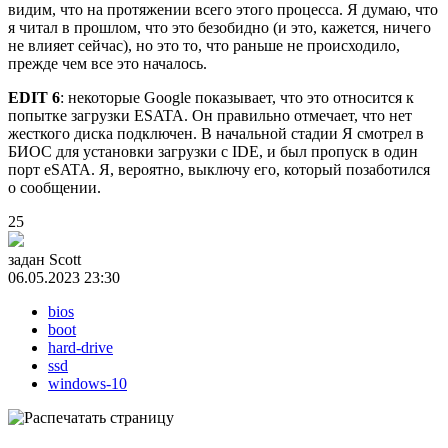
видим, что на протяжении всего этого процесса. Я думаю, что
я читал в прошлом, что это безобидно (и это, кажется, ничего
не влияет сейчас), но это то, что раньше не происходило,
прежде чем все это началось.
EDIT 6
: некоторые Google показывает, что это относится к
попытке загрузки ESATA. Он правильно отмечает, что нет
жесткого диска подключен. В начальной стадии Я смотрел в
БИОС для установки загрузки с IDE, и был пропуск в один
порт eSATA. Я, вероятно, выключу его, который позаботился
о сообщении.
25
задан
Scott
06.05.2023 23:30
bios
boot
hard-drive
ssd
windows-10