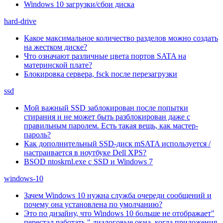
Windows 10 загрузки/сбои диска
hard-drive
Какое максимальное количество разделов можно создать
на жестком диске?
Что означают различные цвета портов SATA на
материнской плате?
Блокировка сервера, fsck после перезагрузки
ssd
Мой важный SSD заблокирован после попытки
стирания и не может быть разблокирован даже с
правильным паролем. Есть такая вещь, как мастер-
пароль?
Как дополнительный SSD-диск mSATA используется /
настраивается в ноутбуке Dell XPS?
BSOD ntoskrnl.exe с SSD и Windows 7
windows-10
Зачем Windows 10 нужна служба очереди сообщений и
почему она установлена по умолчанию?
Это по дизайну, что Windows 10 больше не отображает"
перестал работать " диалоговые окна, когда приложения