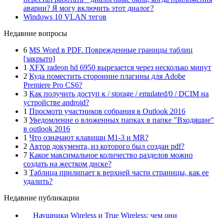
аварии? Я могу включить этот диалог?
Windows 10 VLAN тегов
Недавние вопросы
6
MS Word в PDF. Поврежденные границы таблиц
[закрыто]
1
XFX radeon hd 6950 вырезается через несколько минут
2
Куда поместить сторонние плагины для Adobe
Premiere Pro CS6?
3
Как получить доступ к / storage / emulated/0 / DCIM на
устройстве android?
1
Просмотр участников собрания в Outlook 2016
3
Уведомление о вложенных папках в папке "Входящие"
в outlook 2016
1
Что означают клавиши M1-3 и MR?
2
Автор документа, из которого был создан pdf?
7
Какое максимальное количество разделов можно
создать на жестком диске?
3
Таблица прилипает к верхней части страницы, как ее
удалить?
Недавние публикации
Наушники Wireless и True Wireless: чем они