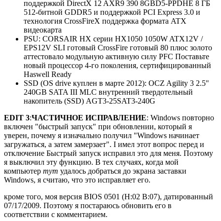
поддержкой DirectX 12 AXR9 390 8GBD5-PPDHE 8 ГБ
512-битной GDDR5 и поддержкой PCI Express 3.0 и
технология CrossFireX поддержка формата ATX
видеокарта
PSU: CORSAIR HX серии HX1050 1050W ATX12V /
EPS12V SLI готовый CrossFire готовый 80 плюс золото
аттестовало модульную активную силу PFC Поставьте
новый процессор 4-го поколения, сертифицированный
Haswell Ready
SSD (OS drive куплен в марте 2012): OCZ Agility 3 2.5"
240GB SATA III MLC внутренний твердотельный
накопитель (SSD) AGT3-25SAT3-240G
EDIT 3
:
ЧАСТИЧНОЕ ИСПРАВЛЕНИЕ
: Windows повторно
включен "быстрый запуск" при обновлении, который я
уверен, почему я изначально получил "Windows начинает
загружаться, а затем замерзает". I имел этот вопрос перед и
отключение Быстрый запуск исправил это для меня. Поэтому
я выключил эту функцию. В тех случаях, когда мой
компьютер
тут
удалось добраться до экрана заставки
Windows, я считаю, что это исправляет его.
кроме того, моя версия BIOS 0501 (H:02 B:07), датированный
07/17/2009. Поэтому я постараюсь обновить его в
соответствии с комментарием.