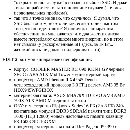
"открыть меню загрузки"в начале и выбора SSD. И даже
тогда он работает только в половине случаев (т. е. моя
первоначальная проблема).
так что я точно не знаю, что случилось. Я думал, что
SSD был тостом, но это не так, если это не симптом
того, что он идет плохо? Я новичок в аппаратном
обеспечении, но мне кажется, что два жестких диска
вместе потребляют слишком много энергии, но в этом
нет смысла (у раскормленные БП здесь, за 1к Вт...
жесткий диск не должен подчеркивать это).
EDIT 2
: вот мои аппаратные спецификации:
Корпус: COOLER MASTER RC-690-KKN1-GP черный
SECC / ABS ATX Mid Tower компьютерный корпус
процессор: AMD Phenom II X4 945 Deneb
четырехъядерный процессор 3.0 ГГц разъем AM3 95 Вт
HDX945WFGIBOX
материнская плата: ASUS M4A79XTD EVO AM3 AMD
790X ATX AMD Материнская плата
ОЗУ: г. мастерство Ripjaws х Series 16 ГБ (2 x 8 ГБ) 240-
контактных модулей DDR3 SDRAM памяти типа DDR3
1600 (ПЦ3 12800) модель настольных памяти клавишу
F3-1600C9D-16GXM
процессор: материнская плата ПК+ Радеон Р9 390 с