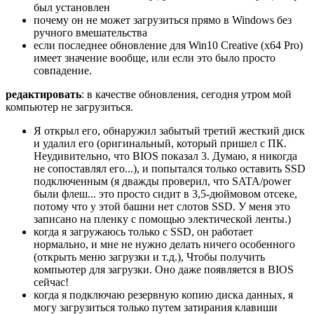
был установлен
почему он не может загрузиться прямо в Windows без
ручного вмешательства
если последнее обновление для Win10 Creative (x64 Pro)
имеет значение вообще, или если это было просто
совпадение.
редактировать
: в качестве обновления, сегодня утром мой
компьютер не загрузиться.
Я открыл его, обнаружил забытый третий жесткий диск
и удалил его (оригинальный, который пришел с ПК.
Неудивительно, что BIOS показал 3. Думаю, я никогда
не сопоставлял его...), и попытался только оставить SSD
подключенным (я дважды проверил, что SATA/power
были флеш... это просто сидит в 3,5-дюймовом отсеке,
потому что у этой башни нет слотов SSD. У меня это
записано на пленку с помощью электической ленты.)
когда я загружаюсь только с SSD, он работает
нормально, и мне не нужно делать ничего особенного
(открыть меню загрузки и т.д.), Чтобы получить
компьютер для загрузки. Оно даже появляется в BIOS
сейчас!
когда я подключаю резервную копию диска данных, я
могу загрузиться только путем затирания клавиши