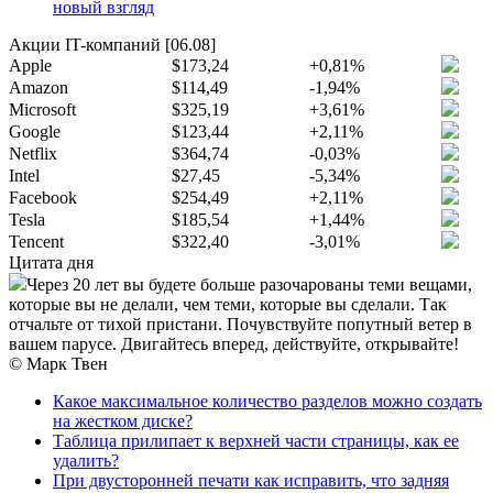
новый взгляд
Акции IT-компаний [06.08]
Apple
$173,24
+0,81%
Amazon
$114,49
-1,94%
Microsoft
$325,19
+3,61%
Google
$123,44
+2,11%
Netflix
$364,74
-0,03%
Intel
$27,45
-5,34%
Facebook
$254,49
+2,11%
Tesla
$185,54
+1,44%
Tencent
$322,40
-3,01%
Цитата дня
Через 20 лет вы будете больше разочарованы теми вещами,
которые вы не делали, чем теми, которые вы сделали. Так
отчальте от тихой пристани. Почувствуйте попутный ветер в
вашем парусе. Двигайтесь вперед, действуйте, открывайте!
© Марк Твен
Какое максимальное количество разделов можно создать
на жестком диске?
Таблица прилипает к верхней части страницы, как ее
удалить?
При двусторонней печати как исправить, что задняя