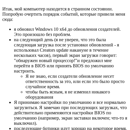
Итак, мой компьютер находится в странном состоянии.
Попробую очертить порядок событий, которые привели меня
сюда:
я обновил Windows 10 x64 до обновления создателей.
Это произошло без проблем.
на следующий день (я не уверен, что это была
следующая загрузка после установки обновлений - я
использовал Creators update накануне в течение
нескольких часов), первый экран загрузки говорит:
"обнаружен новый процессор!"и предложил мне
перейти в BIOS или принять BIOS по умолчанию
настроить.
Я не знаю, если создатели обновление несет
ответственность за это, или если это было просто
случайное время.
чтобы быть ясным, я не изменил никакого
оборудования
Я принимаю настройки по умолчанию и все нормально
загрузиться. Я замечаю при последующих загрузках, что
действительно применяются настройки BIOS по
умолчанию (например, экран заставки включен; что-то я
выключил).
последующие ботинки идут хорошо на некоторое время.