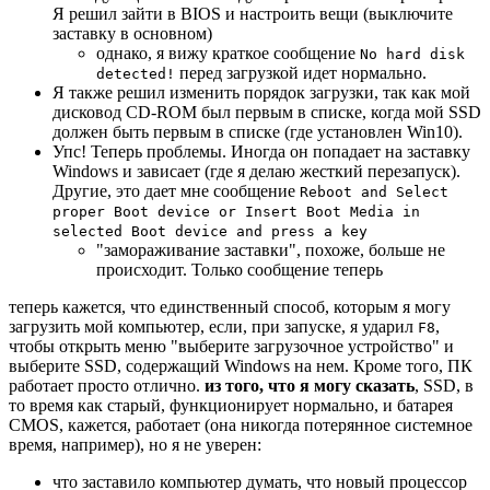
Я решил зайти в BIOS и настроить вещи (выключите
заставку в основном)
однако, я вижу краткое сообщение
No hard disk
перед загрузкой идет нормально.
detected!
Я также решил изменить порядок загрузки, так как мой
дисковод CD-ROM был первым в списке, когда мой SSD
должен быть первым в списке (где установлен Win10).
Упс! Теперь проблемы. Иногда он попадает на заставку
Windows и зависает (где я делаю жесткий перезапуск).
Другие, это дает мне сообщение
Reboot and Select
proper Boot device or Insert Boot Media in
selected Boot device and press a key
"замораживание заставки", похоже, больше не
происходит. Только сообщение теперь
теперь кажется, что единственный способ, которым я могу
загрузить мой компьютер, если, при запуске, я ударил
,
F8
чтобы открыть меню "выберите загрузочное устройство" и
выберите SSD, содержащий Windows на нем. Кроме того, ПК
работает просто отлично.
из того, что я могу сказать
, SSD, в
то время как старый, функционирует нормально, и батарея
CMOS, кажется, работает (она никогда потерянное системное
время, например), но я не уверен:
что заставило компьютер думать, что новый процессор