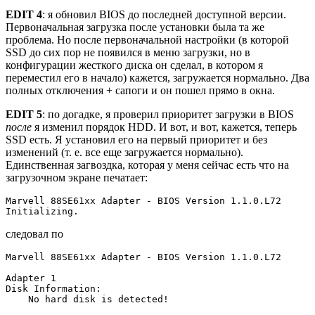
EDIT 4
: я обновил BIOS до последней доступной версии.
Первоначальная загрузка после установки была та же
проблема. Но после первоначальной настройки (в которой
SSD до сих пор не появился в меню загрузки, но в
конфигурации жесткого диска он сделал, в котором я
переместил его в начало) кажется, загружается нормально. Два
полных отключения + сапоги и он пошел прямо в окна.
EDIT 5
: по догадке, я проверил приоритет загрузки в BIOS
после
я изменил порядок HDD. И вот, и вот, кажется, теперь
SSD есть. Я установил его на первый приоритет и без
изменений (т. е. все еще загружается нормально).
Единственная загвоздка, которая у меня сейчас есть что на
загрузочном экране печатает:
Marvell 88SE61xx Adapter - BIOS Version 1.1.0.L72

следовал по
Marvell 88SE61xx Adapter - BIOS Version 1.1.0.L72

Adapter 1

Disk Information:
