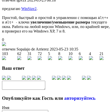
отвечен iglvzx
2023-05-23 08:18
предлагаю
WinSize2
.
Простой, быстрый и простой в управлении с помощью
+
Alt
+
и
+
ключи
увеличение/уменьшение размера
текущего
Alt
-
окна. Работа на любой версии Windows, или, по крайней мере,
я проверил его на Windows XP, 7 и 8.
0
отвечен Sopalajo de Arrierez
2023-05-23 10:35
103
62
31
72
5
8
10
6
4
21
Ваш ответ
Опубликуйте как Гость или
авторизуйтесь
Имя