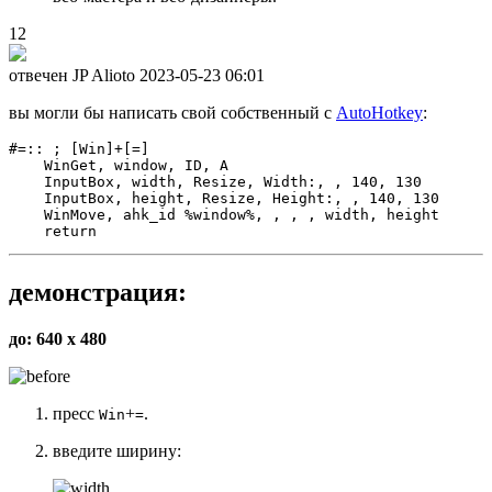
12
отвечен JP Alioto
2023-05-23 06:01
вы могли бы написать свой собственный с
AutoHotkey
:
#=:: ; [Win]+[=]

    WinGet, window, ID, A

    InputBox, width, Resize, Width:, , 140, 130

    InputBox, height, Resize, Height:, , 140, 130

    WinMove, ahk_id %window%, , , , width, height

демонстрация:
до: 640 x 480
пресс
+
.
Win
=
введите ширину: