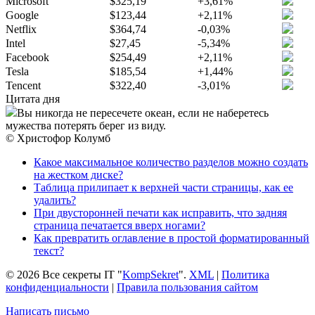
Microsoft
$325,19
+3,61%
Google
$123,44
+2,11%
Netflix
$364,74
-0,03%
Intel
$27,45
-5,34%
Facebook
$254,49
+2,11%
Tesla
$185,54
+1,44%
Tencent
$322,40
-3,01%
Цитата дня
Вы никогда не пересечете океан, если не наберетесь
мужества потерять берег из виду.
© Христофор Колумб
Какое максимальное количество разделов можно создать
на жестком диске?
Таблица прилипает к верхней части страницы, как ее
удалить?
При двусторонней печати как исправить, что задняя
страница печатается вверх ногами?
Как превратить оглавление в простой форматированный
текст?
© 2026 Все секреты IT "
KompSekret
".
XML
|
Политика
конфиденциальности
|
Правила пользования сайтом
Написать письмо