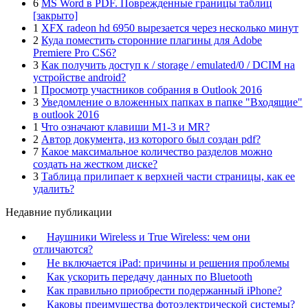
6
MS Word в PDF. Поврежденные границы таблиц
[закрыто]
1
XFX radeon hd 6950 вырезается через несколько минут
2
Куда поместить сторонние плагины для Adobe
Premiere Pro CS6?
3
Как получить доступ к / storage / emulated/0 / DCIM на
устройстве android?
1
Просмотр участников собрания в Outlook 2016
3
Уведомление о вложенных папках в папке "Входящие"
в outlook 2016
1
Что означают клавиши M1-3 и MR?
2
Автор документа, из которого был создан pdf?
7
Какое максимальное количество разделов можно
создать на жестком диске?
3
Таблица прилипает к верхней части страницы, как ее
удалить?
Недавние публикации
Наушники Wireless и True Wireless: чем они
отличаются?
Не включается iPad: причины и решения проблемы
Как ускорить передачу данных по Bluetooth
Как правильно приобрести подержанный iPhone?
Каковы преимущества фотоэлектрической системы?