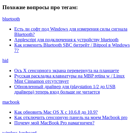
Похожие вопросы про тегам:
bluetooth
Есть ли софт под Windows для измерения силы сигнала
Bluetooth?
Applescript для подключения к устройству bluetooth
Как изменить Bluetooth SBC битрейт / Bitpool в Windows
7?
hid
Ось X сенсорного экрана перевернута на планшете
Русская раскладка клавиатуры на MBP retina w / Linux
Mint Cinnamon отсутствует
Обновленный драйвер для (playstation 1/2 до USB
драйвера) теперь вход больше не читается
macbook
Как обновить Mac OS X с 10.6.8 до 10.9?
Как отключить сенсорную панель на моем Macbook pro
Почему мой MacBook Pro намагничен?
wireless-keyboard