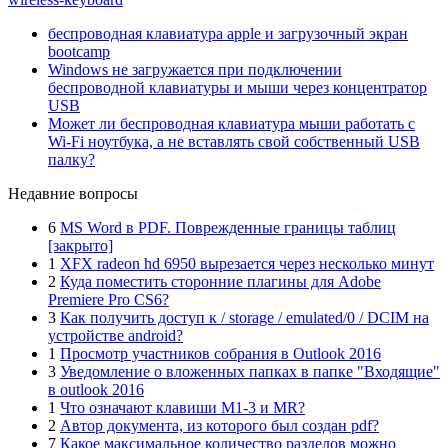
беспроводная клавиатура apple и загрузочный экран
bootcamp
Windows не загружается при подключении
беспроводной клавиатуры и мыши через концентратор
USB
Может ли беспроводная клавиатура мыши работать с
Wi-Fi ноутбука, а не вставлять свой собственный USB
палку?
Недавние вопросы
6
MS Word в PDF. Поврежденные границы таблиц
[закрыто]
1
XFX radeon hd 6950 вырезается через несколько минут
2
Куда поместить сторонние плагины для Adobe
Premiere Pro CS6?
3
Как получить доступ к / storage / emulated/0 / DCIM на
устройстве android?
1
Просмотр участников собрания в Outlook 2016
3
Уведомление о вложенных папках в папке "Входящие"
в outlook 2016
1
Что означают клавиши M1-3 и MR?
2
Автор документа, из которого был создан pdf?
7
Какое максимальное количество разделов можно