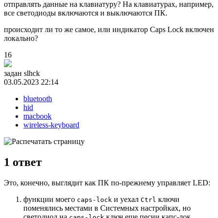
отправлять данные на клавиатуру? На клавиатурах, например,
все светодиоды включаются и выключаются ПК.
происходит ли то же самое, или индикатор Caps Lock включен
локально?
16
задан
slhck
03.05.2023 22:14
bluetooth
hid
macbook
wireless-keyboard
1
ответ
Это, конечно, выглядит как ПК по-прежнему управляет LED:
функции моего
и уехал
ключи
caps-lock
Ctrl
поменялись местами в Системных настройках, но
светодиод на
ключ еще песни капс-лок
caps-lock