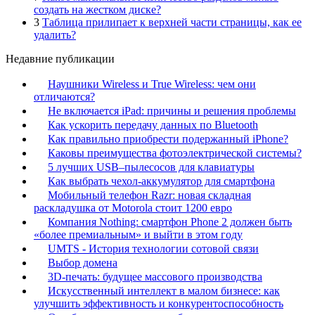
создать на жестком диске?
3
Таблица прилипает к верхней части страницы, как ее
удалить?
Недавние публикации
Наушники Wireless и True Wireless: чем они
отличаются?
Не включается iPad: причины и решения проблемы
Как ускорить передачу данных по Bluetooth
Как правильно приобрести подержанный iPhone?
Каковы преимущества фотоэлектрической системы?
5 лучших USB–пылесосов для клавиатуры
Как выбрать чехол-аккумулятор для смартфона
Мобильный телефон Razr: новая складная
раскладушка от Motorola стоит 1200 евро
Компания Nothing: смартфон Phone 2 должен быть
«более премиальным» и выйти в этом году
UMTS - История технологии сотовой связи
Выбор домена
3D-печать: будущее массового производства
Искусственный интеллект в малом бизнесе: как
улучшить эффективность и конкурентоспособность