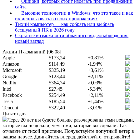
Ошибки, которых стоит избегать при продвижении
сайта
Высокие технологии в Windows: что это такое и как
их использовать в своих приложениях
Тихий компьютер — как собрать или выбрать
бесшумный ПК в 2026 году
Скрытые возможности облачного видеонаблюдения:
новый взгляд
Акции IT-компаний [06.08]
Apple
$173,24
+0,81%
Amazon
$114,49
-1,94%
Microsoft
$325,19
+3,61%
Google
$123,44
+2,11%
Netflix
$364,74
-0,03%
Intel
$27,45
-5,34%
Facebook
$254,49
+2,11%
Tesla
$185,54
+1,44%
Tencent
$322,40
-3,01%
Цитата дня
Через 20 лет вы будете больше разочарованы теми вещами,
которые вы не делали, чем теми, которые вы сделали. Так
отчальте от тихой пристани. Почувствуйте попутный ветер в
вашем парусе. Двигайтесь вперед, действуйте, открывайте!