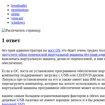
bootloader
permissions
qemu
vmware
windows
1
ответ
без прав администратора на
хост OS
это будет очень трудно по
запустите образ переносной виртуальной машины без прав адм
выключать виртуальную машину, делая ее переносимой, и вам
обеспечение.
Если в ОС хоста не установлено программное обеспечение вир
компьютер поддерживает загрузку с USB или CD/DVD-дисков. Ч
Линукса пре-установленное на его и также имеет ваш ВМ на п
перезагрузить компьютер, которые вы хотите использовать и
виртуальной машины программное обеспечение может использо
вашим самым большим ограничивающим фактором в обеих настр
дешевые USB палочки не имеют хорошие записи и я бы рекомен
внешний SSD
.