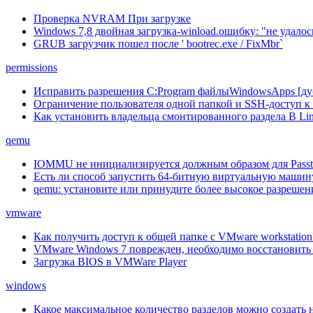
Проверка NVRAM При загрузке
Windows 7,8 двойная загрузка-winload.ошибку: "не удал
GRUB загрузчик пошел после ' bootrec.exe / FixMbr`
permissions
Исправить разрешения C:Program файлыWindowsApps [ду
Ограничение пользователя одной папкой и SSH-доступ 
Как установить владельца смонтированного раздела В Li
qemu
IOMMU не инициализируется должным образом для Pass
Есть ли способ запустить 64-битную виртуальную машину 
qemu: установите или принудите более высокое разрешен
vmware
Как получить доступ к общей папке с VMware workstation
VMware Windows 7 поврежден, необходимо восстановить
Загрузка BIOS в VMWare Player
windows
Какое максимальное количество разделов можно создать 