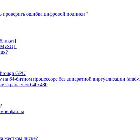
ось проверить ошибка цифровой подписи "
бликат]
к MySQL
nux?
through GPU
на 64-битном процессоре без аппаратной виртуализации (amd-v,
ие экрана чем 640x480
?
 мои файлы
на жестком диске?