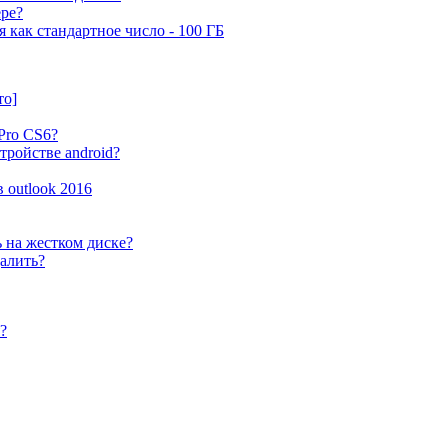
ере?
 как стандартное число - 100 ГБ
то]
Pro CS6?
стройстве android?
 outlook 2016
 на жестком диске?
далить?
?