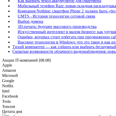
Как выбрать чехол-аккумулятор для смартфона
Мобильный телефон Razr: новая складная раскладушка 
Компания Nothing: смартфон Phone 2 должен быть «бо
UMTS - История технологии сотовой связи
Выбор домена
3D-печать: будущее массового производства
Искусственный интеллект в малом бизнесе: как улучш
Ошибки, которых стоит избегать при продвижении са
Высокие технологии в Windows: что это такое и как и
Тихий компьютер — как собрать или выбрать бесшумный
Скрытые возможности облачного видеонаблюдения: новы
Акции IT-компаний [08.08]
Apple
Amazon
Microsoft
Google
Netflix
Intel
Facebook
Tesla
Tencent
Цитата дня