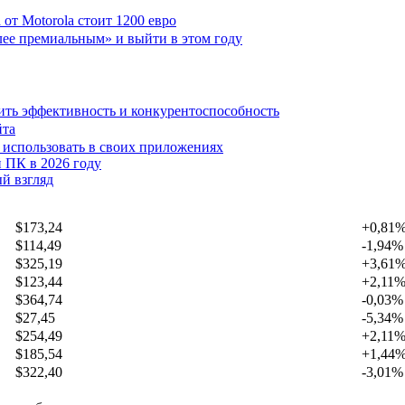
от Motorola стоит 1200 евро
лее премиальным» и выйти в этом году
ить эффективность и конкурентоспособность
йта
х использовать в своих приложениях
 ПК в 2026 году
й взгляд
$173,24
+0,81
$114,49
-1,94%
$325,19
+3,61
$123,44
+2,11
$364,74
-0,03%
$27,45
-5,34%
$254,49
+2,11
$185,54
+1,44
$322,40
-3,01%