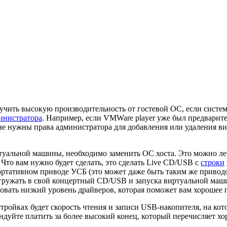
лучить высокую производительность от гостевой ОС, если систем
инистратора
. Например, если VMWare player уже был предварите
 не нужны права администратора для добавления или удаления 
туальной машины, необходимо заменить ОС хоста. Это можно лег
то вам нужно будет сделать, это сделать Live CD/USB с
строки
ортативном приводе УСБ (это может даже быть таким же приводо
 загружать в свой концертный CD/USB и запуска виртуальной м
вать низкий уровень драйверов, которая поможет вам хорошее
ойках будет скорость чтения и записи USB-накопителя, на ко
дуйте платить за более высокий конец, который перечисляет хо