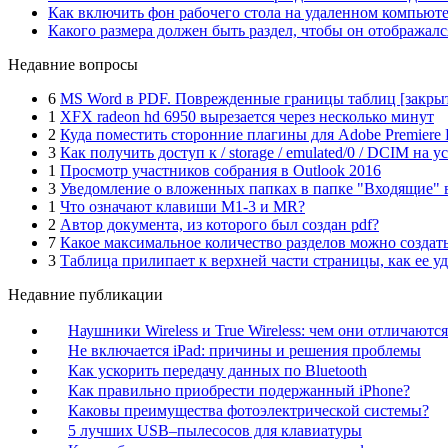
Как включить фон рабочего стола на удаленном компьют
Какого размера должен быть раздел, чтобы он отображался
Недавние вопросы
6
MS Word в PDF. Поврежденные границы таблиц [закры
1
XFX radeon hd 6950 вырезается через несколько минут
2
Куда поместить сторонние плагины для Adobe Premiere 
3
Как получить доступ к / storage / emulated/0 / DCIM на у
1
Просмотр участников собрания в Outlook 2016
3
Уведомление о вложенных папках в папке "Входящие" в
1
Что означают клавиши M1-3 и MR?
2
Автор документа, из которого был создан pdf?
7
Какое максимальное количество разделов можно создать
3
Таблица прилипает к верхней части страницы, как ее у
Недавние публикации
Наушники Wireless и True Wireless: чем они отличаются
Не включается iPad: причины и решения проблемы
Как ускорить передачу данных по Bluetooth
Как правильно приобрести подержанный iPhone?
Каковы преимущества фотоэлектрической системы?
5 лучших USB–пылесосов для клавиатуры