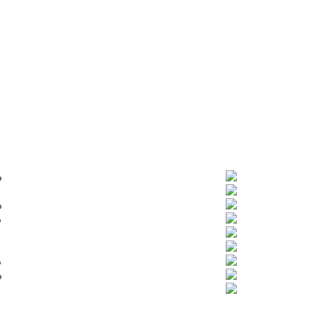
%
%
%
%
%