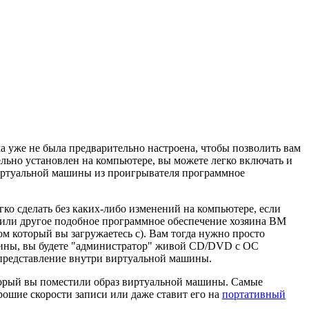
а уже не была предварительно настроена, чтобы позволить вам
льно установлен на компьютере, вы можете легко включать и
виртуальной машины из проигрывателя программное
ко сделать без каких-либо изменений на компьютере, если
или другое подобное программное обеспечение хозяина ВМ
м который вы загружаетесь с). Вам тогда нужно просто
ашины, вы будете "администратор" живой CD/DVD с ОС
 представление внутри виртуальной машины.
торый вы поместили образ виртуальной машины. Самые
рошие скорости записи или даже ставит его на
портативный