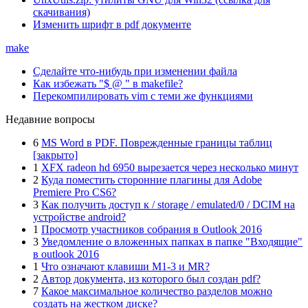
скачивания)
Изменить шрифт в pdf документе
make
Сделайте что-нибудь при изменении файла
Как избежать "$ @ " в makefile?
Перекомпилировать vim с теми же функциями
Недавние вопросы
6
MS Word в PDF. Поврежденные границы таблиц
[закрыто]
1
XFX radeon hd 6950 вырезается через несколько минут
2
Куда поместить сторонние плагины для Adobe
Premiere Pro CS6?
3
Как получить доступ к / storage / emulated/0 / DCIM на
устройстве android?
1
Просмотр участников собрания в Outlook 2016
3
Уведомление о вложенных папках в папке "Входящие"
в outlook 2016
1
Что означают клавиши M1-3 и MR?
2
Автор документа, из которого был создан pdf?
7
Какое максимальное количество разделов можно
создать на жестком диске?