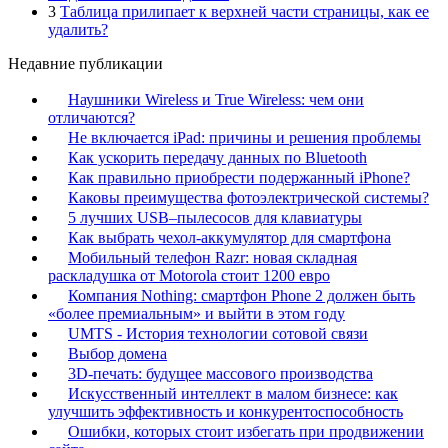
3
Таблица прилипает к верхней части страницы, как ее
удалить?
Недавние публикации
Наушники Wireless и True Wireless: чем они
отличаются?
Не включается iPad: причины и решения проблемы
Как ускорить передачу данных по Bluetooth
Как правильно приобрести подержанный iPhone?
Каковы преимущества фотоэлектрической системы?
5 лучших USB–пылесосов для клавиатуры
Как выбрать чехол-аккумулятор для смартфона
Мобильный телефон Razr: новая складная
раскладушка от Motorola стоит 1200 евро
Компания Nothing: смартфон Phone 2 должен быть
«более премиальным» и выйти в этом году
UMTS - История технологии сотовой связи
Выбор домена
3D-печать: будущее массового производства
Искусственный интеллект в малом бизнесе: как
улучшить эффективность и конкурентоспособность
Ошибки, которых стоит избегать при продвижении