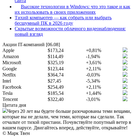
сайта
Высокие технологии в Windows: что это такое и как
их использовать в своих приложениях
Тихий компьютер — как собрать или выбрать
бесшумный ПК в 2026 году
Скрытые возможности облачного видеонаблюдения:
новый взгляд
Акции IT-компаний [06.08]
Apple
$173,24
+0,81%
Amazon
$114,49
-1,94%
Microsoft
$325,19
+3,61%
Google
$123,44
+2,11%
Netflix
$364,74
-0,03%
Intel
$27,45
-5,34%
Facebook
$254,49
+2,11%
Tesla
$185,54
+1,44%
Tencent
$322,40
-3,01%
Цитата дня
Через 20 лет вы будете больше разочарованы теми вещами,
которые вы не делали, чем теми, которые вы сделали. Так
отчальте от тихой пристани. Почувствуйте попутный ветер в
вашем парусе. Двигайтесь вперед, действуйте, открывайте!
© Марк Твен