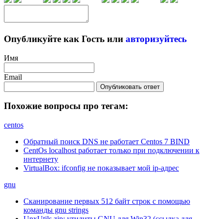
Опубликуйте как Гость или
авторизуйтесь
Имя
Email
Опубликовать ответ
Похожие вопросы про тегам:
centos
Обратный поиск DNS не работает Centos 7 BIND
CentOs localhost работает только при подключении к
интернету
VirtualBox: ifconfig не показывает мой ip-адрес
gnu
Сканирование первых 512 байт строк с помощью
команды gnu strings
UnxUtils.zip: утилиты GNU для Win32 (ссылка для