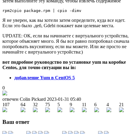
затем выполните эту команду, чтобы извлечь содержимое
Я не уверен, как вы хотели затем определите, куда все идет.
Если это было .деб, Gdebi покажет вам целевые места.
UPDATE: ОК, если вы начинаете с виртуального устройства,
которое объясняет много. Я бы все равно попробовал сначала
попробовать вкуснятину, если вы можете. Или же просто не
начинайте с виртуального устройства:)
вот подробное руководство по установке yum на коробке
Centos, для точно ситуации вы in:
добавление Yum в CentOS 5
0
отвечен Colin Pickard
2023-01-31 05:40
107
64
32
75
5
9
11
6
4
21
Ваш ответ