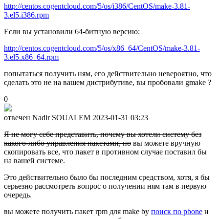
http://centos.cogentcloud.com/5/os/i386/CentOS/make-3.81-
3.el5.i386.rpm
Если вы установили 64-битную версию:
http://centos.cogentcloud.com/5/os/x86_64/CentOS/make-3.81-
3.el5.x86_64.rpm
попытаться получить ням, его действительно невероятно, что
сделать это не на вашем дистрибутиве, вы пробовали gmake ?
0
отвечен Nadir SOUALEM
2023-01-31 03:23
Я не могу себе представить, почему вы хотели систему без
какого-либо управления пакетами, но
вы можете вручную
скопировать все, что пакет в противном случае поставил бы
на вашей системе.
Это действительно было бы последним средством, хотя, я бы
серьезно рассмотреть вопрос о получении ням там в первую
очередь.
вы можете получить пакет rpm для make by
поиск по pbone
и