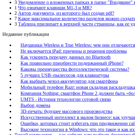
3
Уведомление о вложенных папках в папке "Входящие" в
1
Что означают клавиши M1-3 и MR?
2
Автор документа, из которого был создан pdf?
7
Какое максимальное количество разделов можно создать
3
Таблица прилипает к верхней части страницы, как ее у
Недавние публикации
Наушники Wireless и True Wireless: чем они отличаются
Не включается iPad: причины и решения проблемы
Как ускорить передачу данных по Bluetooth
Как правильно приобрести подержанный iPhone?
Каковы преимущества фотоэлектрической системы?
5 лучших USB–пылесосов для клавиатуры
Как выбрать чехол-аккумулятор для смартфона
Мобильный телефон Razr: новая складная раскладушка 
Компания Nothing: смартфон Phone 2 должен быть «бо
UMTS - История технологии сотовой связи
Выбор домена
3D-печать: будущее массового производства
Искусственный интеллект в малом бизнесе: как улучш
Ошибки, которых стоит избегать при продвижении са
Высокие технологии в Windows: что это такое и как и
Тихий компьютер — как собрать или выбрать бесшумный