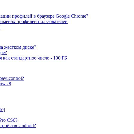
ации профилей в браузере Google Chrome?
именах профилей пользователей
7
на жестком диске?
ере?
 как стандартное число - 100 ГБ
pavucontrol?
ows 8
то]
Pro CS6?
стройстве android?