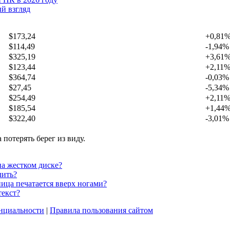
й взгляд
$173,24
+0,81
$114,49
-1,94%
$325,19
+3,61
$123,44
+2,11
$364,74
-0,03%
$27,45
-5,34%
$254,49
+2,11
$185,54
+1,44
$322,40
-3,01%
 потерять берег из виду.
на жестком диске?
лить?
ница печатается вверх ногами?
текст?
нциальности
|
Правила пользования сайтом