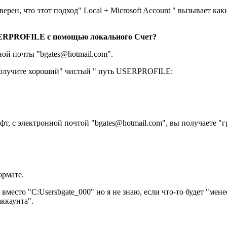
рен, что этот подход" Local + Microsoft Account " вызывает ка
USERPROFILE с помощью локального Счет?
ной почты "bgates@hotmail.com".
 получите хороший" чистый " путь USERPROFILE:
фт, с электронной почтой "bgates@hotmail.com", вы получаете 
ормате.
то "C:Usersbgate_000" но я не знаю, если что-то будет "мене
ккаунта".