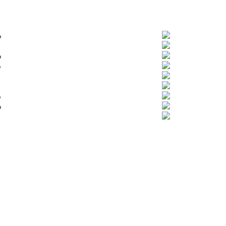
%
%
%
%
%