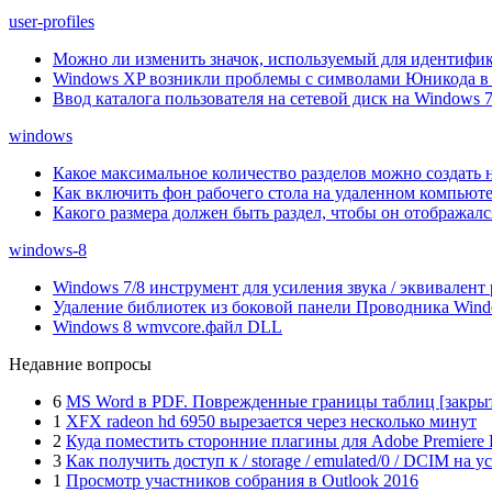
user-profiles
Можно ли изменить значок, используемый для идентифик
Windows XP возникли проблемы с символами Юникода в 
Ввод каталога пользователя на сетевой диск на Windows 
windows
Какое максимальное количество разделов можно создать 
Как включить фон рабочего стола на удаленном компьют
Какого размера должен быть раздел, чтобы он отображался
windows-8
Windows 7/8 инструмент для усиления звука / эквивалент 
Удаление библиотек из боковой панели Проводника Wind
Windows 8 wmvcore.файл DLL
Недавние вопросы
6
MS Word в PDF. Поврежденные границы таблиц [закры
1
XFX radeon hd 6950 вырезается через несколько минут
2
Куда поместить сторонние плагины для Adobe Premiere 
3
Как получить доступ к / storage / emulated/0 / DCIM на у
1
Просмотр участников собрания в Outlook 2016