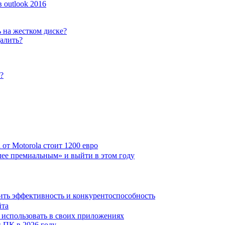
 outlook 2016
 на жестком диске?
далить?
?
от Motorola стоит 1200 евро
лее премиальным» и выйти в этом году
ить эффективность и конкурентоспособность
йта
х использовать в своих приложениях
 ПК в 2026 году