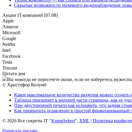
Скрытые возможности облачного видеонаблюдения: новы
Акции IT-компаний [07.08]
Apple
Amazon
Microsoft
Google
Netflix
Intel
Facebook
Tesla
Tencent
Цитата дня
Вы никогда не пересечете океан, если не наберетесь мужества
© Христофор Колумб
Какое максимальное количество разделов можно создать 
Таблица прилипает к верхней части страницы, как ее уда
При двусторонней печати как исправить, что задняя стра
Как превратить оглавление в простой форматированный 
© 2026 Все секреты IT "
KompSekret
".
XML
|
Политика конфиде
Написать письмо