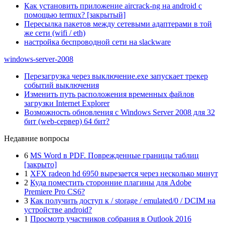
Как установить приложение aircrack-ng на android с
помощью termux? [закрытый]
Пересылка пакетов между сетевыми адаптерами в той
же сети (wifi / eth)
настройка беспроводной сети на slackware
windows-server-2008
Перезагрузка через выключение.exe запускает трекер
событий выключения
Изменить путь расположения временных файлов
загрузки Internet Explorer
Возможность обновления с Windows Server 2008 для 32
бит (web-сервер) 64 бит?
Недавние вопросы
6
MS Word в PDF. Поврежденные границы таблиц
[закрыто]
1
XFX radeon hd 6950 вырезается через несколько минут
2
Куда поместить сторонние плагины для Adobe
Premiere Pro CS6?
3
Как получить доступ к / storage / emulated/0 / DCIM на
устройстве android?
1
Просмотр участников собрания в Outlook 2016