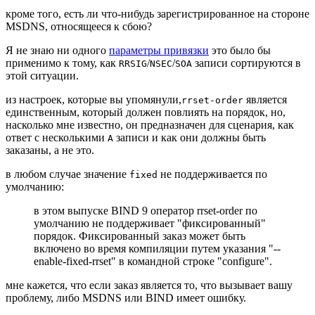
кроме того, есть ли что-нибудь зарегистрированное на стороне
MSDNS, относящееся к сбою?
Я не знаю ни одного
параметры привязки
это было бы
применимо к тому, как
/
/
записи сортируются в
RRSIG
NSEC
SOA
этой ситуации.
из настроек, которые вы упомянули,
является
rrset-order
единственным, который должен повлиять на порядок, но,
насколько мне известно, он предназначен для сценария, как
ответ с несколькими
записи и как они должны быть
A
заказаны, а не это.
в любом случае значение
не поддерживается по
fixed
умолчанию:
в этом выпуске BIND 9 оператор rrset-order по
умолчанию не поддерживает "фиксированный"
порядок. Фиксированный заказ может быть
включено во время компиляции путем указания "--
enable-fixed-rrset" в командной строке "configure".
мне кажется, что если заказ является то, что вызывает вашу
проблему, либо MSDNS или BIND имеет ошибку.