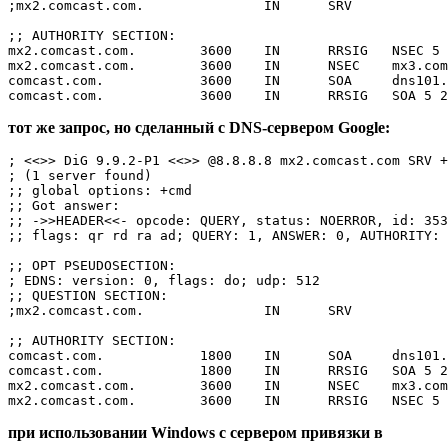
;mx2.comcast.com.               IN      SRV

;; AUTHORITY SECTION:

mx2.comcast.com.        3600    IN      RRSIG   NSEC 5 
mx2.comcast.com.        3600    IN      NSEC    mx3.com
comcast.com.            3600    IN      SOA     dns101.
тот же запрос, но сделанный с DNS-сервером Google:
; <<>> DiG 9.9.2-P1 <<>> @8.8.8.8 mx2.comcast.com SRV +
; (1 server found)

;; global options: +cmd

;; Got answer:

;; ->>HEADER<<- opcode: QUERY, status: NOERROR, id: 353
;; flags: qr rd ra ad; QUERY: 1, ANSWER: 0, AUTHORITY: 
;; OPT PSEUDOSECTION:

; EDNS: version: 0, flags: do; udp: 512

;; QUESTION SECTION:

;mx2.comcast.com.               IN      SRV

;; AUTHORITY SECTION:

comcast.com.            1800    IN      SOA     dns101.
comcast.com.            1800    IN      RRSIG   SOA 5 2
mx2.comcast.com.        3600    IN      NSEC    mx3.com
при использовании Windows с сервером привязки в