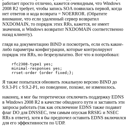
работает просто отлично, кажется очевидным, что Windows
2008 R2 требует, чтобы запись SOA появилась первой, когда
нет ответов и кода возврата = NOERROR. (Обратите
внимание, что если удаленный сервер возвратил
NXDOMAIN, то порядок этих RRs, кажется, не имеет
значения, и Windows возвратит NXDOMAIN соответственно
назад клиенту).
глядя на документацию BIND и посмотреть, если есть какие-
либо параметры конфигурации, которые контролируют
порядок эти RRs, но безрезультатно. Вот что я попробовал:
    rfc2308-type1 yes;

    minimal-responses yes;

Я также попытался обновить локальную версию BIND до
9.9.3-P1 с 9.9.2-P1, но поведение, похоже, не изменилось.
наконец, я мог бы теоретически отключить поддержку EDNS
в Windows 2008 R2 в качестве обходного пути и заставить эти
запросы работать (так как отключение EDNS также подавит
флаг DO для DNSSEC, тем самым опуская RRSIG и NSEC
RRs в ответе), хотя я бы предпочел оставить EDNS включился
для его эффективности по UDP.