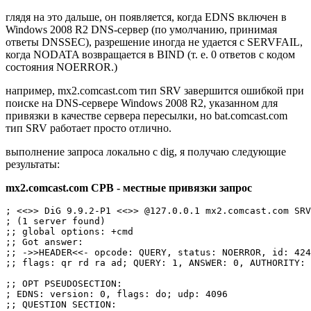
глядя на это дальше, он появляется, когда EDNS включен в
Windows 2008 R2 DNS-сервер (по умолчанию, принимая
ответы DNSSEC), разрешение иногда не удается с SERVFAIL,
когда NODATA возвращается в BIND (т. е. 0 ответов с кодом
состояния NOERROR.)
например, mx2.comcast.com тип SRV завершится ошибкой при
поиске на DNS-сервере Windows 2008 R2, указанном для
привязки в качестве сервера пересылки, но bat.comcast.com
тип SRV работает просто отлично.
выполнение запроса локально с dig, я получаю следующие
результаты:
mx2.comcast.com СРВ - местные привязки запрос
; <<>> DiG 9.9.2-P1 <<>> @127.0.0.1 mx2.comcast.com SRV
; (1 server found)

;; global options: +cmd

;; Got answer:

;; ->>HEADER<<- opcode: QUERY, status: NOERROR, id: 424
;; flags: qr rd ra ad; QUERY: 1, ANSWER: 0, AUTHORITY: 
;; OPT PSEUDOSECTION:

; EDNS: version: 0, flags: do; udp: 4096

;; QUESTION SECTION:
