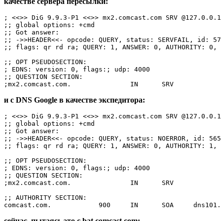
качестве сервера пересылки:
; <<>> DiG 9.9.3-P1 <<>> mx2.comcast.com SRV @127.0.0.1

;; global options: +cmd

;; Got answer:

;; ->>HEADER<<- opcode: QUERY, status: SERVFAIL, id: 57
;; flags: qr rd ra; QUERY: 1, ANSWER: 0, AUTHORITY: 0, 
;; OPT PSEUDOSECTION:

; EDNS: version: 0, flags:; udp: 4000

;; QUESTION SECTION:

и с DNS Google в качестве экспедитора:
; <<>> DiG 9.9.3-P1 <<>> mx2.comcast.com SRV @127.0.0.1

;; global options: +cmd

;; Got answer:

;; ->>HEADER<<- opcode: QUERY, status: NOERROR, id: 565
;; flags: qr rd ra; QUERY: 1, ANSWER: 0, AUTHORITY: 1, 
;; OPT PSEUDOSECTION:

; EDNS: version: 0, flags:; udp: 4000

;; QUESTION SECTION:

;mx2.comcast.com.               IN      SRV

;; AUTHORITY SECTION:

сейчас, пытаясь это с bat.comcast.com: