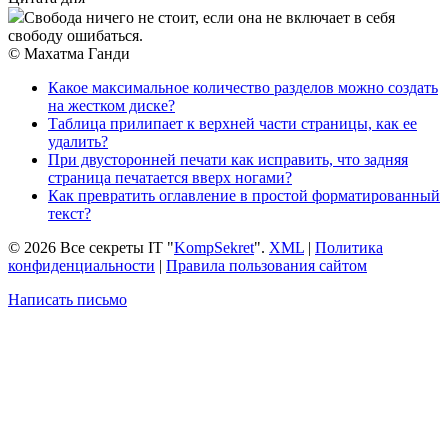
Свобода ничего не стоит, если она не включает в себя
свободу ошибаться.
© Махатма Ганди
Какое максимальное количество разделов можно создать
на жестком диске?
Таблица прилипает к верхней части страницы, как ее
удалить?
При двусторонней печати как исправить, что задняя
страница печатается вверх ногами?
Как превратить оглавление в простой форматированный
текст?
© 2026 Все секреты IT "
KompSekret
".
XML
|
Политика
конфиденциальности
|
Правила пользования сайтом
Написать письмо