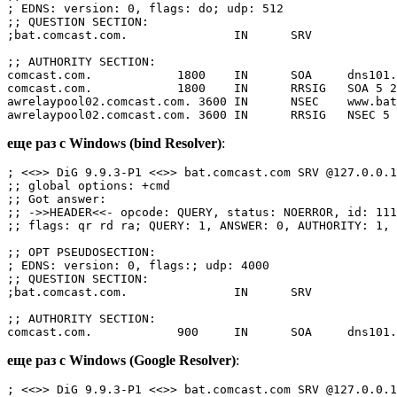
; EDNS: version: 0, flags: do; udp: 512

;; QUESTION SECTION:

;bat.comcast.com.               IN      SRV

;; AUTHORITY SECTION:

comcast.com.            1800    IN      SOA     dns101.
comcast.com.            1800    IN      RRSIG   SOA 5 2
awrelaypool02.comcast.com. 3600 IN      NSEC    www.bat
еще раз с Windows (bind Resolver)
:
; <<>> DiG 9.9.3-P1 <<>> bat.comcast.com SRV @127.0.0.1

;; global options: +cmd

;; Got answer:

;; ->>HEADER<<- opcode: QUERY, status: NOERROR, id: 111
;; flags: qr rd ra; QUERY: 1, ANSWER: 0, AUTHORITY: 1, 
;; OPT PSEUDOSECTION:

; EDNS: version: 0, flags:; udp: 4000

;; QUESTION SECTION:

;bat.comcast.com.               IN      SRV

;; AUTHORITY SECTION:

еще раз с Windows (Google Resolver)
:
; <<>> DiG 9.9.3-P1 <<>> bat.comcast.com SRV @127.0.0.1
