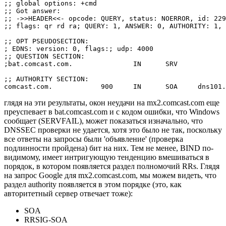
;; global options: +cmd

;; Got answer:

;; ->>HEADER<<- opcode: QUERY, status: NOERROR, id: 229
;; flags: qr rd ra; QUERY: 1, ANSWER: 0, AUTHORITY: 1, 
;; OPT PSEUDOSECTION:

; EDNS: version: 0, flags:; udp: 4000

;; QUESTION SECTION:

;bat.comcast.com.               IN      SRV

;; AUTHORITY SECTION:

глядя на эти результаты, окон неудачи на mx2.comcast.com еще
преуспевает в bat.comcast.com и с кодом ошибки, что Windows
сообщает (SERVFAIL), может показаться изначально, что
DNSSEC проверки не удается, хотя это было не так, поскольку
все ответы на запросы были 'объявление' (проверка
подлинности пройдена) бит на них. Тем не менее, BIND по-
видимому, имеет интригующую тенденцию вмешиваться в
порядок, в котором появляется раздел полномочий RRs. Глядя
на запрос Google для mx2.comcast.com, мы можем видеть, что
раздел authority появляется в этом порядке (это, как
авторитетный сервер отвечает тоже):
SOA
RRSIG-SOA