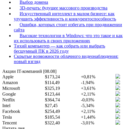
Выбор домена
3D-печать: будущее массового производства
Искусственный интеллект в малом бизнесе: как
улучшить эффективность и конкурентоспособность
Ошибки, которых стоит избегать при продвижении
сайта
Высокие технологии в Windows: что это такое и как
их использовать в своих приложениях
Тихий компьютер — как собрать или выбрать
бесшумный ПК в 2026 году
Скрытые возможности облачного видеонаблюдения:
новый взгляд
Акции IT-компаний [08.08]
Apple
$173,24
+0,81%
Amazon
$114,49
-1,94%
Microsoft
$325,19
+3,61%
Google
$123,44
+2,11%
Netflix
$364,74
-0,03%
Intel
$27,45
-5,34%
Facebook
$254,49
+2,11%
Tesla
$185,54
+1,44%
Tencent
$322,40
-3,01%
Цитата дня