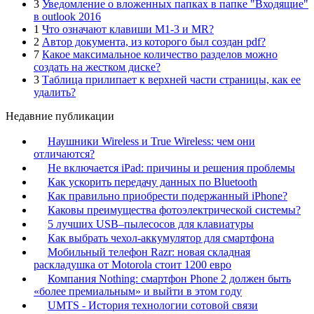
3
Уведомление о вложенных папках в папке "Входящие"
в outlook 2016
1
Что означают клавиши M1-3 и MR?
2
Автор документа, из которого был создан pdf?
7
Какое максимальное количество разделов можно
создать на жестком диске?
3
Таблица прилипает к верхней части страницы, как ее
удалить?
Недавние публикации
Наушники Wireless и True Wireless: чем они
отличаются?
Не включается iPad: причины и решения проблемы
Как ускорить передачу данных по Bluetooth
Как правильно приобрести подержанный iPhone?
Каковы преимущества фотоэлектрической системы?
5 лучших USB–пылесосов для клавиатуры
Как выбрать чехол-аккумулятор для смартфона
Мобильный телефон Razr: новая складная
раскладушка от Motorola стоит 1200 евро
Компания Nothing: смартфон Phone 2 должен быть
«более премиальным» и выйти в этом году
UMTS - История технологии сотовой связи