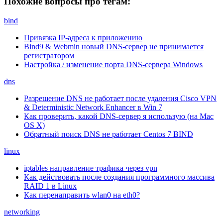
Похожие вопросы про тегам:
bind
Привязка IP-адреса к приложению
Bind9 & Webmin новый DNS-сервер не принимается
регистратором
Настройка / изменение порта DNS-сервера Windows
dns
Разрешение DNS не работает после удаления Cisco VPN
& Deterministic Network Enhancer в Win 7
Как проверить, какой DNS-сервер я использую (на Mac
OS X)
Обратный поиск DNS не работает Centos 7 BIND
linux
iptables направление трафика через vpn
Как действовать после создания программного массива
RAID 1 в Linux
Как перенаправить wlan0 на eth0?
networking