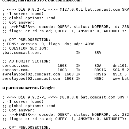
; <<>> DiG 9.9.2-P1 <<>> @127.0.0.1 bat.comcast.com SRV
; (1 server found)

;; global options: +cmd

;; Got answer:

;; ->>HEADER<<- opcode: QUERY, status: NOERROR, id: 238
;; flags: qr rd ra ad; QUERY: 1, ANSWER: 0, AUTHORITY: 
;; OPT PSEUDOSECTION:

; EDNS: version: 0, flags: do; udp: 4096

;; QUESTION SECTION:

;bat.comcast.com.               IN      SRV

;; AUTHORITY SECTION:

comcast.com.            1603    IN      SOA     dns101.
comcast.com.            1603    IN      RRSIG   SOA 5 2
awrelaypool02.comcast.com. 1603 IN      RRSIG   NSEC 5 
и распознаватель Google:
; <<>> DiG 9.9.2-P1 <<>> @8.8.8.8 bat.comcast.com SRV +
; (1 server found)

;; global options: +cmd

;; Got answer:

;; ->>HEADER<<- opcode: QUERY, status: NOERROR, id: 282
;; flags: qr rd ra ad; QUERY: 1, ANSWER: 0, AUTHORITY: 
;; OPT PSEUDOSECTION:
